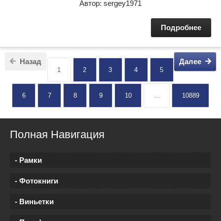
Автор: sergey1971
Подробнее
Назад
Далее
1
2
3
4
5
6
7
8
9
10
...
10889
Полная Навигация
- Рамки
- Фотокниги
- Виньетки