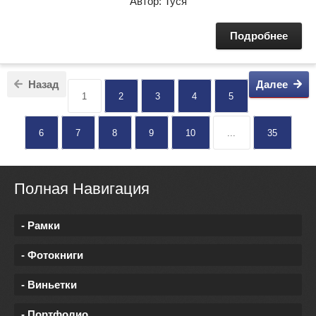
Автор: Туся
Подробнее
Назад
Далее
1
2
3
4
5
6
7
8
9
10
...
35
Полная Навигация
- Рамки
- Фотокниги
- Виньетки
- Портфолио