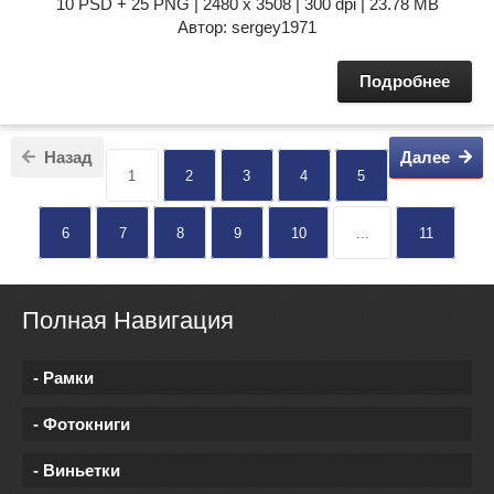
10 PSD + 25 PNG | 2480 x 3508 | 300 dpi | 23.78 MB
Автор: sergey1971
Подробнее
Назад
Далее
1
2
3
4
5
6
7
8
9
10
...
11
Полная Навигация
- Рамки
- Фотокниги
- Виньетки