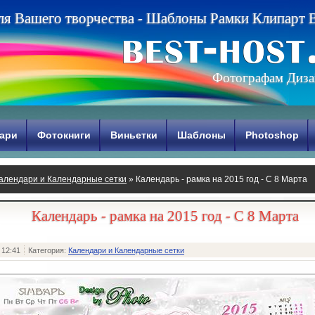
л
я
В
а
ш
е
г
о
т
в
о
р
ч
е
с
т
в
а
-
Ш
а
б
л
о
н
ы
Р
а
м
к
и
К
л
и
п
а
р
т
Фотографам Диза
ари
Фотокниги
Виньетки
Шаблоны
Photoshop
алендари и Календарные сетки
» Календарь - рамка на 2015 год - С 8 Марта
Календарь - рамка на 2015 год - С 8 Марта
 12:41
Категория:
Календари и Календарные сетки