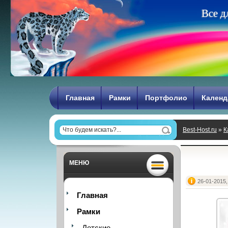
В
с
е
д
Главная
Рамки
Портфолио
Календ
Best-Host.ru
»
К
МЕНЮ
26-01-2015,
Главная
Рамки
Детские