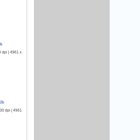
вь
dpi | 4961 x
ель
0 dpi | 4961