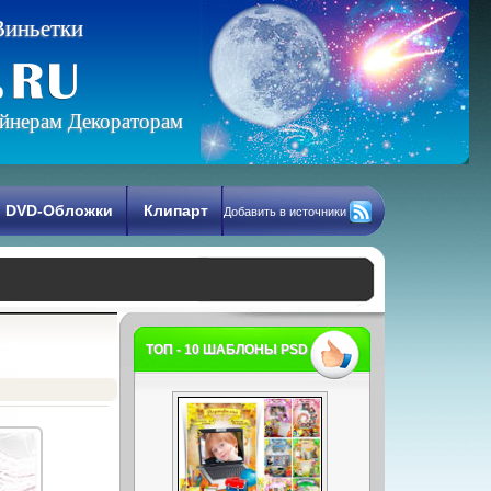
В
и
н
ь
е
т
к
и
йнерам Декораторам
DVD-Обложки
Клипарт
Добавить в источники
ТОП - 10 ШАБЛОНЫ PSD