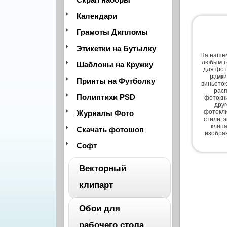
Календари
Грамоты Дипломы
Этикетки на Бутылку
На нашем
любым т
Шаблоны на Кружку
для фот
рамки
Принты на Футболку
виньеток
расп
Полиптихи PSD
фотокни
дру
фотокли
Журналы Фото
стили, 
клипа
Скачать фотошоп
изобра
Софт
Векторный
клипарт
Обои для
ВЕСЬ
рабочего стола