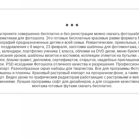
✱ ✱ ✱
 проекте совершенно бесплатно и без регистрации можно скачать фотошаб
ематикам для фотошопа. Это готовые бесплатные красивые рамки формата 
ографий предназначенные детям и всей семьи. Романтические, прикольные, 
 поздравления с 8 марта, 23 февраля, заготовки шаблоны для фотомонтажа,
, календари, портфолио ученика 1 класса, обложки на DVD диски, меню букле
исания уроков, шаблоны визиток и костюмов, коллекции этикеток на бутылки. 
ги, бланки грамот, дипломов, сертификатов, открыток, свадебных приглашени
гое. PSD исходники Фотошопа отличного качества и разрешения. Профессио
парт. Разнообразные скрап наборы для творчества. Все для программы Фото
экшены и плагины. Красивый растровый клипарт на прозрачном фоне, а также
рт. Видео уроки по графическим редакторам работающие с растровыми и ве
жениями. Лучшие программы софт для дизайнеров, а для создания качествен
монтажа готовые футажи скачать бесплатно.