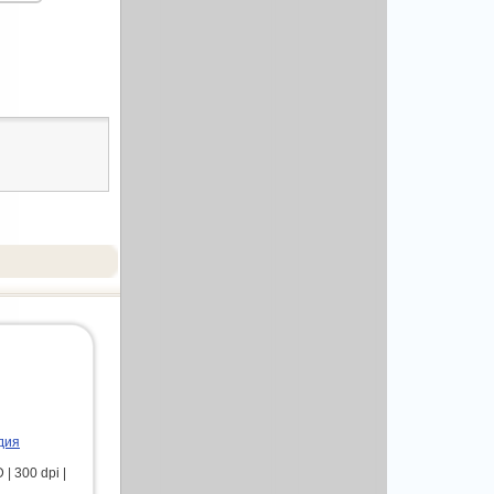
дия
| 300 dpi |