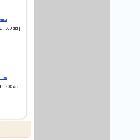
вики
| 300 dpi |
очка
 | 300 dpi |