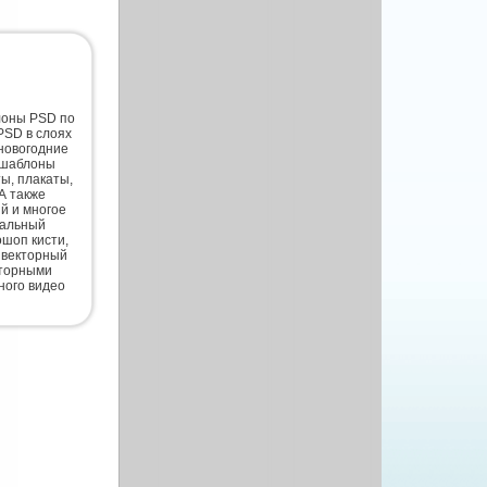
лоны PSD по
PSD в слоях
новогодние
 шаблоны
ты, плакаты,
А также
й и многое
нальный
шоп кисти,
 векторный
кторными
ного видео