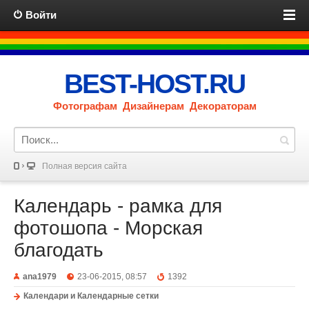
Войти
BEST-HOST.RU
Фотографам Дизайнерам Декораторам
Полная версия сайта
Календарь - рамка для
фотошопа - Морская
благодать
ana1979
23-06-2015, 08:57
1392
Календари и Календарные сетки