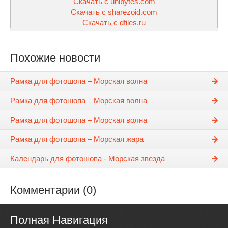
Скачать с unibytes.com
Скачать с sharezoid.com
Скачать с dfiles.ru
Похожие новости
Рамка для фотошопа – Морская волна
Рамка для фотошопа – Морская волна
Рамка для фотошопа – Морская волна
Рамка для фотошопа – Морская жара
Календарь для фотошопа - Морская звезда
Комментарии (0)
Полная Навигация