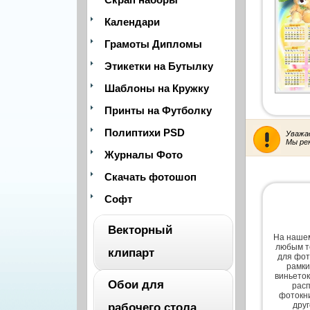
Календари
Грамоты Дипломы
Этикетки на Бутылку
Шаблоны на Кружку
Принты на Футболку
Полиптихи PSD
Уважа
Мы ре
Журналы Фото
Скачать фотошоп
Софт
Векторный
На нашем
любым т
клипарт
для фот
рамки
виньеток
Обои для
расп
ВЕСЬ
фотокни
дру
рабочего стола