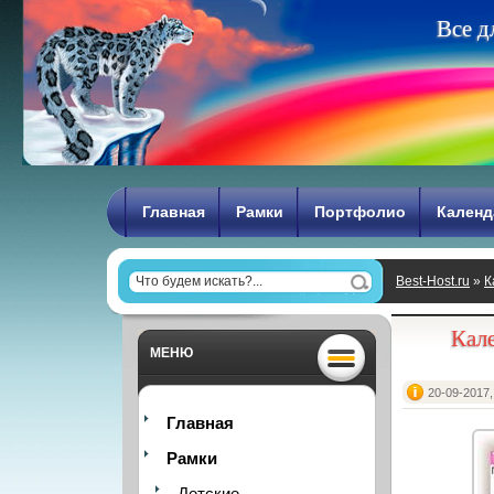
В
с
е
д
Главная
Рамки
Портфолио
Календ
Best-Host.ru
»
К
Кале
МЕНЮ
20-09-2017,
Главная
Рамки
Детские