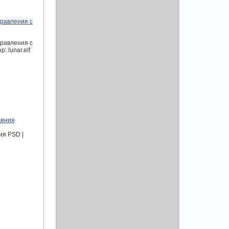
дравления с
дравления с
: lunar.elf
дения
ия PSD |