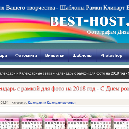
л
я
В
а
ш
е
г
о
т
в
о
р
ч
е
с
т
в
а
-
Ш
а
б
л
о
н
ы
Р
а
м
к
и
К
л
и
п
а
р
т
Фотографам Диза
ари
Фотокниги
Виньетки
Шаблоны
Photoshop
алендари и Календарные сетки
» Календарь с рамкой для фото на 2018 год -
ндарь с рамкой для фото на 2018 год - С Днём р
 08:54
Категория:
Календари и Календарные сетки