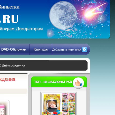
В
и
н
ь
е
т
к
и
йнерам Декораторам
DVD-Обложки
Клипарт
Добавить в источники
 С Днём рождения
ождения
ТОП - 10 ШАБЛОНЫ PSD