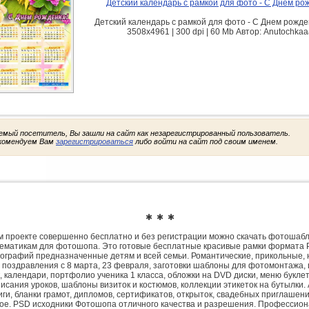
Детский календарь с рамкой для фото - С Днем ро
Детский календарь с рамкой для фото - С Днем рожде
3508х4961 | 300 dpi | 60 Mb Автор: Anutochka
емый посетитель, Вы зашли на сайт как незарегистрированный пользователь.
комендуем Вам
зарегистрироваться
либо войти на сайт под своим именем.
✱ ✱ ✱
 проекте совершенно бесплатно и без регистрации можно скачать фотошаб
ематикам для фотошопа. Это готовые бесплатные красивые рамки формата 
ографий предназначенные детям и всей семьи. Романтические, прикольные, 
 поздравления с 8 марта, 23 февраля, заготовки шаблоны для фотомонтажа,
, календари, портфолио ученика 1 класса, обложки на DVD диски, меню букле
исания уроков, шаблоны визиток и костюмов, коллекции этикеток на бутылки. 
ги, бланки грамот, дипломов, сертификатов, открыток, свадебных приглашени
гое. PSD исходники Фотошопа отличного качества и разрешения. Профессио