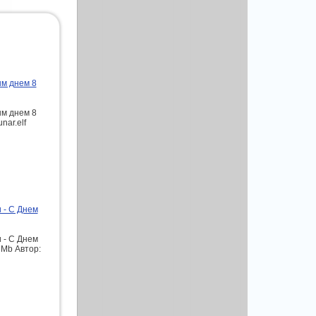
ым днем 8
ым днем 8
nar.elf
 - С Днем
 - С Днем
 Mb Автор: