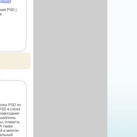
ждения
ния PSD |
aa
лоны PSD по
PSD в слоях
новогодние
 шаблоны
ты, плакаты,
А также
й и многое
нальный