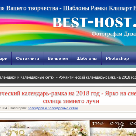
л
я
В
а
ш
е
г
о
т
в
о
р
ч
е
с
т
в
а
-
Ш
а
б
л
о
н
ы
Р
а
м
к
и
К
л
и
п
а
р
т
Фотографам Диза
ари
Фотокниги
Виньетки
Шаблоны
Photoshop
алендари и Календарные сетки
» Романтический календарь-рамка на 2018 год
ческий календарь-рамка на 2018 год - Ярко на сн
солнца зимнего лучи
20:04
Категория:
Календари и Календарные сетки