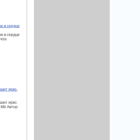
ью в сердце
ью в сердце
ress
кают ярко.
кают ярко.
7 Mb Автор: