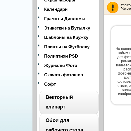
Уважа
Календари
Мы ре
Грамоты Дипломы
Этикетки на Бутылку
Шаблоны на Кружку
Принты на Футболку
На нашем
любым т
Полиптихи PSD
для фот
рамки
Журналы Фото
виньеток
расп
фотокни
Скачать фотошоп
дру
фотокли
Софт
стили, 
клипа
изобра
Векторный
клипарт
Обои для
ВЕСЬ
рабочего стола