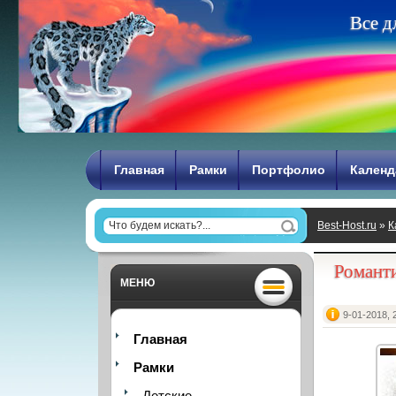
В
с
е
д
Главная
Рамки
Портфолио
Календ
Best-Host.ru
»
К
зимнего лучи
Романти
МЕНЮ
9-01-2018, 
Главная
Рамки
Детские