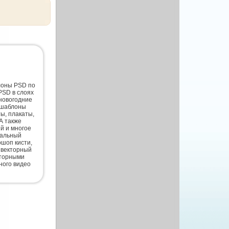
лоны PSD по
PSD в слоях
новогодние
 шаблоны
ты, плакаты,
А также
й и многое
нальный
шоп кисти,
 векторный
кторными
ного видео