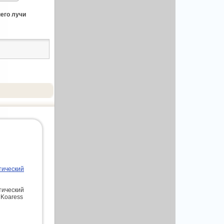
него лучи
тический
тический
 Koaress