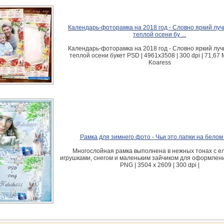
Календарь-фоторамка на 2018 год - Словно яркий луч
теплой осени бу ...
Календарь-фоторамка на 2018 год - Словно яркий луч
теплой осени букет PSD | 4961x3508 | 300 dpi | 71,67 
Koaress
Рамка для зимнего фото - Чьи это лапки на белом
Многослойная рамка выполнена в нежных тонах с 
игрушками, снегом и маленьким зайчиком для оформлен
PNG | 3504 x 2609 | 300 dpi |