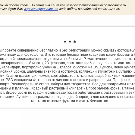
емый посетитель, Вы зашли на сайт как незарегистрированный пользователь.
комендуем Вам
зарегистрироваться
либо войти на сайт под своим именем.
✱ ✱ ✱
 проекте совершенно бесплатно и без регистрации можно скачать фотошаб
ематикам для фотошопа. Это готовые бесплатные красивые рамки формата 
ографий предназначенные детям и всей семьи. Романтические, прикольные, 
 поздравления с 8 марта, 23 февраля, заготовки шаблоны для фотомонтажа,
, календари, портфолио ученика 1 класса, обложки на DVD диски, меню букле
исания уроков, шаблоны визиток и костюмов, коллекции этикеток на бутылки. 
ги, бланки грамот, дипломов, сертификатов, открыток, свадебных приглашени
гое. PSD исходники Фотошопа отличного качества и разрешения. Профессио
парт. Разнообразные скрап наборы для творчества. Все для программы Фото
экшены и плагины. Красивый растровый клипарт на прозрачном фоне, а также
рт. Видео уроки по графическим редакторам работающие с растровыми и ве
жениями. Лучшие программы софт для дизайнеров, а для создания качествен
монтажа готовые футажи скачать бесплатно.