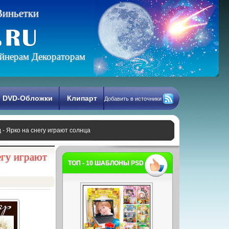
В
и
н
ь
е
т
к
и
йнерам Декораторам
DVD-Обложки
Клипарт
Добавить в источники
 - Ярко на снегу играют солнца
егу играют
ТОП - 10 ШАБЛОНЫ PSD