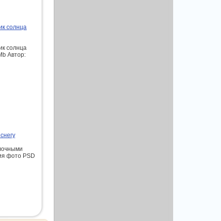
ик солнца
ик солнца
Mb Автор:
 снегу
елочными
ия фото PSD