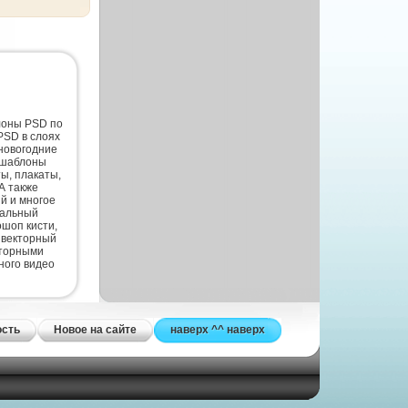
лоны PSD по
PSD в слоях
новогодние
 шаблоны
ты, плакаты,
А также
й и многое
нальный
шоп кисти,
 векторный
кторными
ного видео
ость
Новое на сайте
наверх ^^ наверх