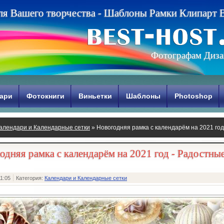
л
я
В
а
ш
е
г
о
т
в
о
р
ч
е
с
т
в
а
-
Ш
а
б
л
о
н
ы
Р
а
м
к
и
К
л
и
п
а
р
т
Фотографам Диза
ари
Фотокниги
Виньетки
Шаблоны
Photoshop
алендари и Календарные сетки
» Новогодняя рамка с календарём на 2021 го
одняя рамка с календарём на 2021 год - Радостны
11:05
Категория:
Календари и Календарные сетки