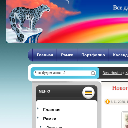
В
с
е
д
Главная
Рамки
Портфолио
Календ
Best-Host.ru
»
К
Новог
МЕНЮ
3-11-2020, 
Главная
Рамки
Детские