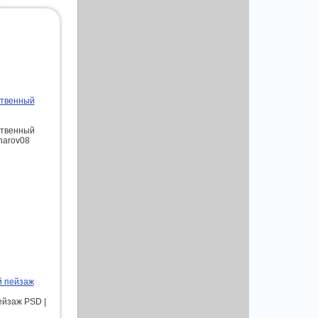
ственный
ственный
sharov08
й пейзаж
ейзаж PSD |