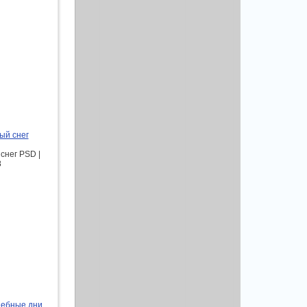
ый снег
снег PSD |
8
шебные дни