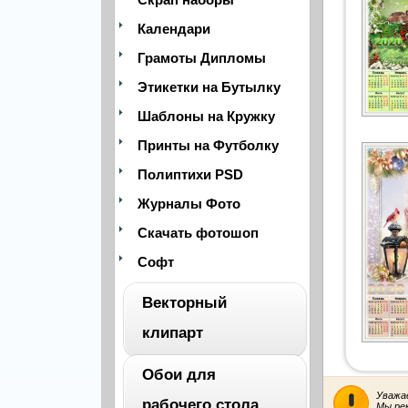
Календари
Грамоты Дипломы
Этикетки на Бутылку
Шаблоны на Кружку
Принты на Футболку
Полиптихи PSD
Журналы Фото
Скачать фотошоп
Софт
Векторный
клипарт
Обои для
ВЕСЬ
Уважа
рабочего стола
Мы ре