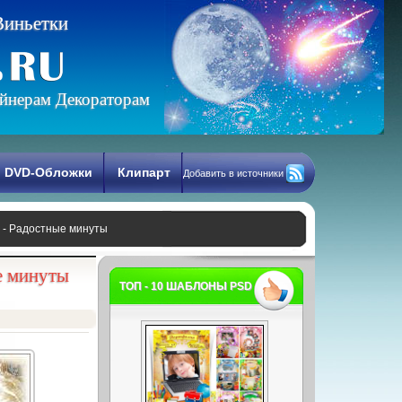
В
и
н
ь
е
т
к
и
йнерам Декораторам
DVD-Обложки
Клипарт
Добавить в источники
д - Радостные минуты
е минуты
ТОП - 10 ШАБЛОНЫ PSD