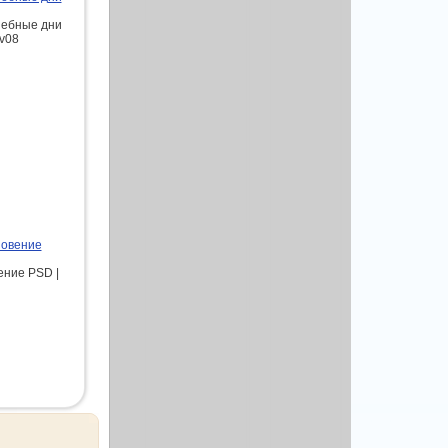
шебные дни
ov08
новение
ение PSD |