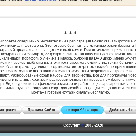
✱ ✱ ✱
 проекте совершенно бесплатно и без регистрации можно скачать фотошаб
ематикам для фотошопа. Это готовые бесплатные красивые рамки формата 
ографий предназначенные детям и всей семьи. Романтические, прикольные, 
 поздравления с 8 марта, 23 февраля, заготовки шаблоны для фотомонтажа,
, календари, портфолио ученика 1 класса, обложки на DVD диски, меню букле
исания уроков, шаблоны визиток и костюмов, коллекции этикеток на бутылки. 
ги, бланки грамот, дипломов, сертификатов, открыток, свадебных приглашени
гое. PSD исходники Фотошопа отличного качества и разрешения. Профессио
парт. Разнообразные скрап наборы для творчества. Все для программы Фото
экшены и плагины. Красивый растровый клипарт на прозрачном фоне, а также
рт. Видео уроки по графическим редакторам работающие с растровыми и ве
жениями. Лучшие программы софт для дизайнеров, а для создания качествен
монтажа готовые футажи скачать бесплатно.
истрация
Правила Сайта
наверх ^^ наверх
Добавить Нов
Copyright
©
2003-2020