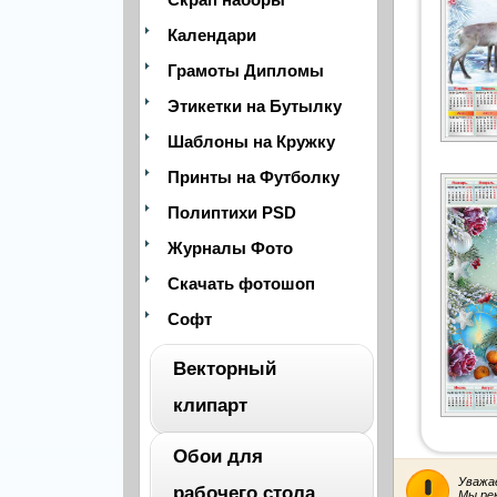
Календари
Грамоты Дипломы
Этикетки на Бутылку
Шаблоны на Кружку
Принты на Футболку
Полиптихи PSD
Журналы Фото
Скачать фотошоп
Софт
Векторный
клипарт
Обои для
ВЕСЬ
Уважа
рабочего стола
Мы ре