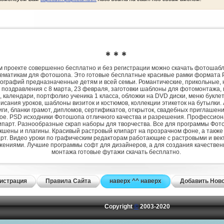
✱ ✱ ✱
 проекте совершенно бесплатно и без регистрации можно скачать фотошаб
ематикам для фотошопа. Это готовые бесплатные красивые рамки формата 
ографий предназначенные детям и всей семьи. Романтические, прикольные, 
 поздравления с 8 марта, 23 февраля, заготовки шаблоны для фотомонтажа,
, календари, портфолио ученика 1 класса, обложки на DVD диски, меню букле
исания уроков, шаблоны визиток и костюмов, коллекции этикеток на бутылки. 
ги, бланки грамот, дипломов, сертификатов, открыток, свадебных приглашени
гое. PSD исходники Фотошопа отличного качества и разрешения. Профессио
парт. Разнообразные скрап наборы для творчества. Все для программы Фото
экшены и плагины. Красивый растровый клипарт на прозрачном фоне, а также
рт. Видео уроки по графическим редакторам работающие с растровыми и ве
жениями. Лучшие программы софт для дизайнеров, а для создания качествен
монтажа готовые футажи скачать бесплатно.
истрация
Правила Сайта
наверх ^^ наверх
Добавить Нов
Copyright
©
2003-2020