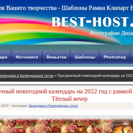
л
я
В
а
ш
е
г
о
т
в
о
р
ч
е
с
т
в
а
-
Ш
а
б
л
о
н
ы
Р
а
м
к
и
К
л
и
п
а
р
т
Фотографам Диза
ари
Фотокниги
Виньетки
Шаблоны
Photoshop
алендари и Календарные сетки
» Праздничный новогодний календарь на 2022
чный новогодний календарь на 2022 год с рамкой 
Тёплый вечер
 19:07
Категория:
Календари и Календарные сетки