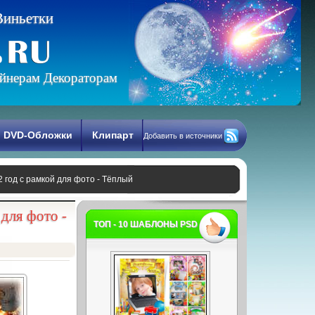
В
и
н
ь
е
т
к
и
йнерам Декораторам
DVD-Обложки
Клипарт
Добавить в источники
 год с рамкой для фото - Тёплый
для фото -
ТОП - 10 ШАБЛОНЫ PSD