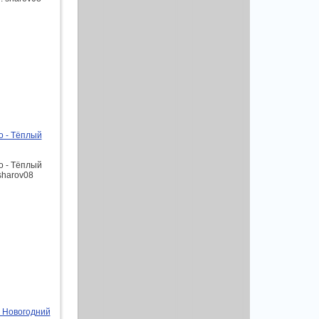
о - Тёплый
о - Тёплый
 sharov08
- Новогодний