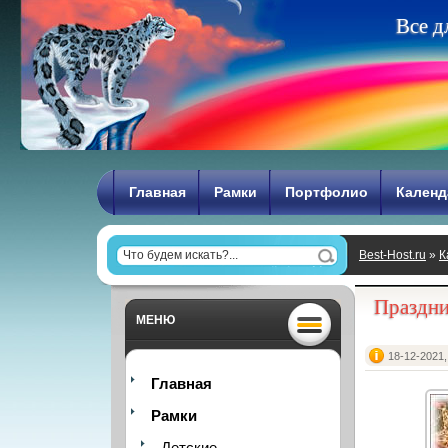
В
с
е
д
Главная
Рамки
Портфолио
Календ
Best-Host.ru
»
К
вечер
Праздни
МЕНЮ
18-12-2021,
Главная
Рамки
Детские