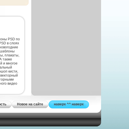
лоны PSD по
PSD в слоях
новогодние
 шаблоны
ты, плакаты,
А также
й и многое
нальный
шоп кисти,
 векторный
кторными
ного видео
ость
Новое на сайте
наверх ^^ наверх