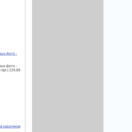
ных фото -
ных фото -
dpi | 229,89
 в сказочном