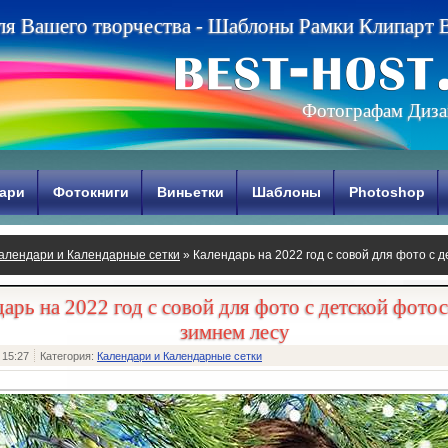
л
я
В
а
ш
е
г
о
т
в
о
р
ч
е
с
т
в
а
-
Ш
а
б
л
о
н
ы
Р
а
м
к
и
К
л
и
п
а
р
т
Фотографам Диза
ари
Фотокниги
Виньетки
Шаблоны
Photoshop
алендари и Календарные сетки
» Календарь на 2022 год с совой для фото с 
арь на 2022 год с совой для фото с детской фотос
зимнем лесу
 15:27
Категория:
Календари и Календарные сетки