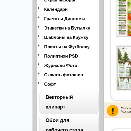
Календари
Грамоты Дипломы
Этикетки на Бутылку
Шаблоны на Кружку
Принты на Футболку
Полиптихи PSD
Журналы Фото
Скачать фотошоп
Софт
Векторный
клипарт
Уважа
Мы ре
Обои для
ВЕСЬ
рабочего стола