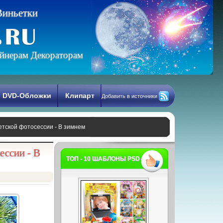
В
и
н
ь
е
т
к
и
йнерам Декораторам
DVD-Обложки
Клипарт
Добавить в источники
детской фотосессии - В зимнем
ессии - В
ТОП - 10 ШАБЛОНЫ PSD