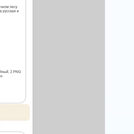
очном лесу
а русская и
ойный, 2 PNG
ss