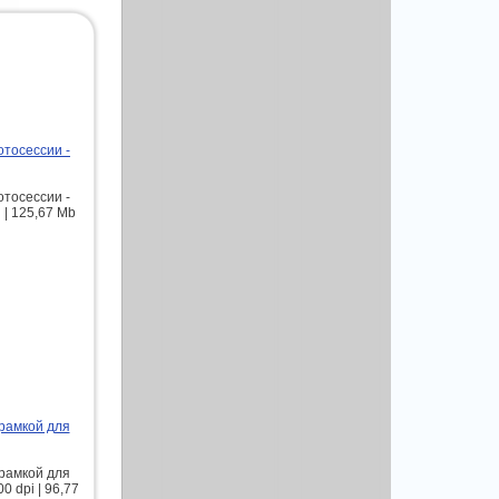
отосессии -
отосессии -
 | 125,67 Mb
 рамкой для
 рамкой для
0 dpi | 96,77