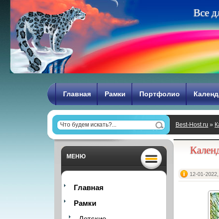
В
с
е
д
Главная
Рамки
Портфолио
Календ
Best-Host.ru
»
К
лесу
Календ
МЕНЮ
12-01-2022,
Главная
Рамки
Детские