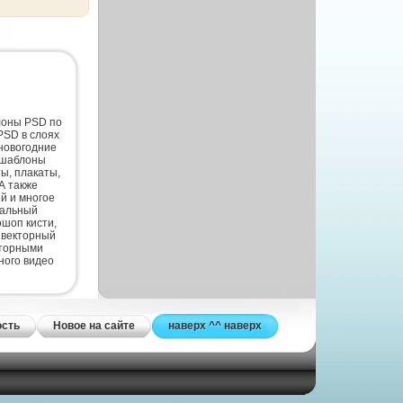
лоны PSD по
PSD в слоях
новогодние
 шаблоны
ты, плакаты,
А также
й и многое
нальный
шоп кисти,
 векторный
кторными
ного видео
ость
Новое на сайте
наверх ^^ наверх