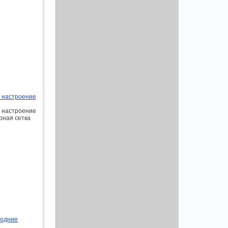
е настроение
е настроение
рная сетка
годние