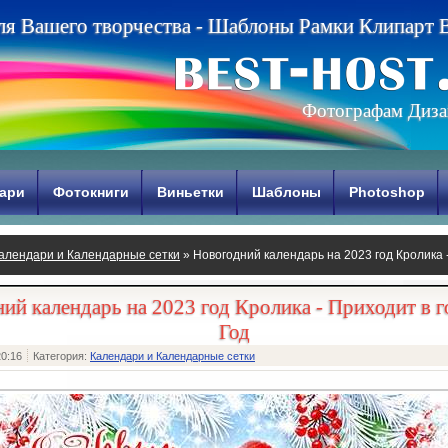
л
я
В
а
ш
е
г
о
т
в
о
р
ч
е
с
т
в
а
-
Ш
а
б
л
о
н
ы
Р
а
м
к
и
К
л
и
п
а
р
т
Фотографам Диза
ари
Фотокниги
Виньетки
Шаблоны
Photoshop
алендари и Календарные сетки
» Новогодний календарь на 2023 год Кролика 
ий календарь на 2023 год Кролика - Приходит в 
Год
20:16
Категория:
Календари и Календарные сетки