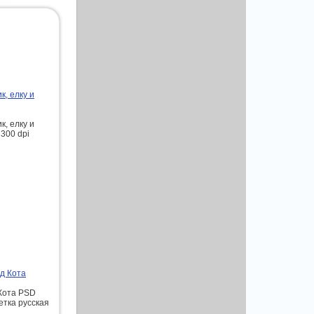
к, елку и
к, елку и
300 dpi
од Кота
 Кота PSD
етка русская