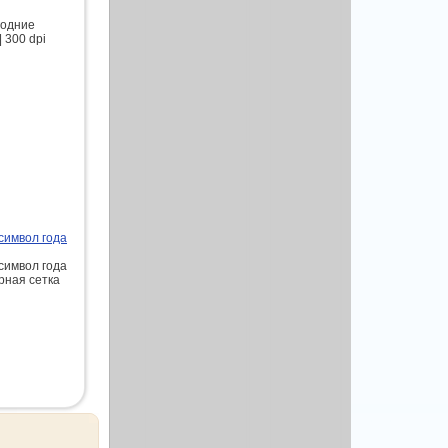
годние
 300 dpi
символ года
символ года
рная сетка