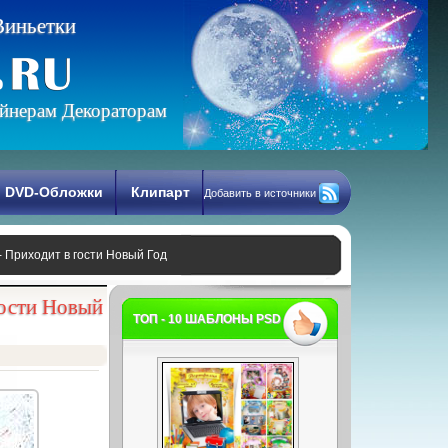
В
и
н
ь
е
т
к
и
йнерам Декораторам
DVD-Обложки
Клипарт
Добавить в источники
- Приходит в гости Новый Год
гости Новый
ТОП - 10 ШАБЛОНЫ PSD