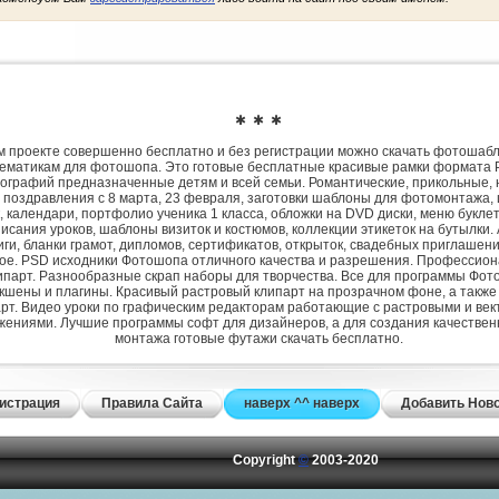
✱ ✱ ✱
 проекте совершенно бесплатно и без регистрации можно скачать фотошаб
ематикам для фотошопа. Это готовые бесплатные красивые рамки формата 
ографий предназначенные детям и всей семьи. Романтические, прикольные, 
 поздравления с 8 марта, 23 февраля, заготовки шаблоны для фотомонтажа,
, календари, портфолио ученика 1 класса, обложки на DVD диски, меню букле
исания уроков, шаблоны визиток и костюмов, коллекции этикеток на бутылки. 
ги, бланки грамот, дипломов, сертификатов, открыток, свадебных приглашени
гое. PSD исходники Фотошопа отличного качества и разрешения. Профессио
парт. Разнообразные скрап наборы для творчества. Все для программы Фото
экшены и плагины. Красивый растровый клипарт на прозрачном фоне, а также
рт. Видео уроки по графическим редакторам работающие с растровыми и ве
жениями. Лучшие программы софт для дизайнеров, а для создания качествен
монтажа готовые футажи скачать бесплатно.
истрация
Правила Сайта
наверх ^^ наверх
Добавить Нов
Copyright
©
2003-2020