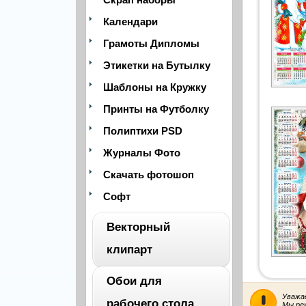
Календари
Грамоты Дипломы
Этикетки на Бутылку
Шаблоны на Кружку
Принты на Футболку
Полиптихи PSD
Журналы Фото
Скачать фотошоп
Софт
Векторный
клипарт
Обои для
ВЕСЬ
Уважа
рабочего стола
Мы ре