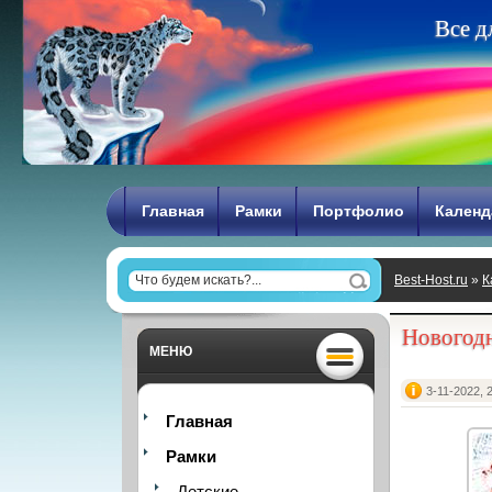
В
с
е
д
Главная
Рамки
Портфолио
Календ
Best-Host.ru
»
К
Новогодн
МЕНЮ
3-11-2022, 
Главная
Рамки
Детские