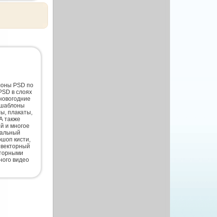
лоны PSD по
PSD в слоях
новогодние
 шаблоны
ты, плакаты,
А также
й и многое
нальный
шоп кисти,
 векторный
кторными
ного видео