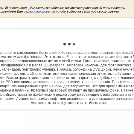
емый посетитель, Вы зашли на сайт как незарегистрированный пользователь.
комендуем Вам
зарегистрироваться
либо войти на сайт под своим именем.
✱ ✱ ✱
 проекте совершенно бесплатно и без регистрации можно скачать фотошаб
ематикам для фотошопа. Это готовые бесплатные красивые рамки формата 
ографий предназначенные детям и всей семьи. Романтические, прикольные, 
 поздравления с 8 марта, 23 февраля, заготовки шаблоны для фотомонтажа,
, календари, портфолио ученика 1 класса, обложки на DVD диски, меню букле
исания уроков, шаблоны визиток и костюмов, коллекции этикеток на бутылки. 
ги, бланки грамот, дипломов, сертификатов, открыток, свадебных приглашени
гое. PSD исходники Фотошопа отличного качества и разрешения. Профессио
парт. Разнообразные скрап наборы для творчества. Все для программы Фото
экшены и плагины. Красивый растровый клипарт на прозрачном фоне, а также
рт. Видео уроки по графическим редакторам работающие с растровыми и ве
жениями. Лучшие программы софт для дизайнеров, а для создания качествен
монтажа готовые футажи скачать бесплатно.