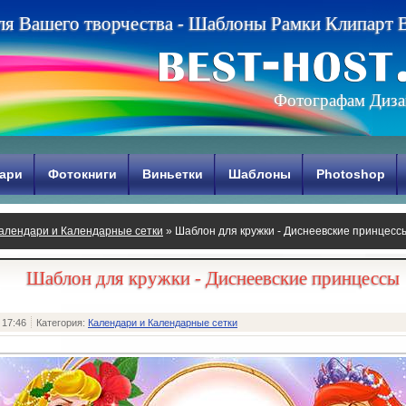
л
я
В
а
ш
е
г
о
т
в
о
р
ч
е
с
т
в
а
-
Ш
а
б
л
о
н
ы
Р
а
м
к
и
К
л
и
п
а
р
т
Фотографам Диза
ари
Фотокниги
Виньетки
Шаблоны
Photoshop
алендари и Календарные сетки
» Шаблон для кружки - Диснеевские принцесс
Шаблон для кружки - Диснеевские принцессы
 17:46
Категория:
Календари и Календарные сетки