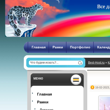
В
с
е
д
Главная
Рамки
Портфолио
Календ
Best-Host.ru
»
К
МЕНЮ
16-02-2023,
Главная
Рамки
Детские