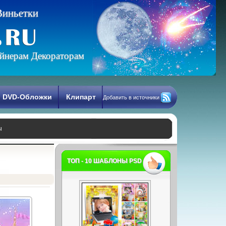
В
и
н
ь
е
т
к
и
йнерам Декораторам
DVD-Обложки
Клипарт
Добавить в источники
ы
ТОП - 10 ШАБЛОНЫ PSD