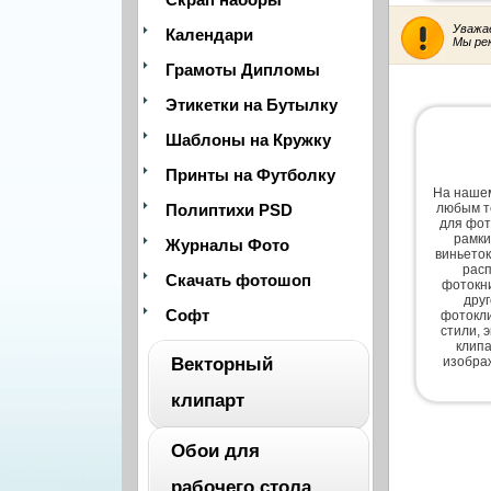
Уважа
Календари
Мы ре
Грамоты Дипломы
Этикетки на Бутылку
Шаблоны на Кружку
Принты на Футболку
На нашем
Полиптихи PSD
любым т
для фот
рамки
Журналы Фото
виньеток
расп
Скачать фотошоп
фотокни
дру
Софт
фотокли
стили, 
клипа
Векторный
изобра
клипарт
Обои для
ВЕСЬ
рабочего стола