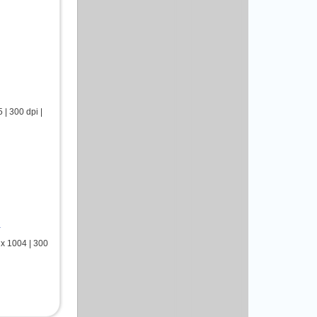
| 300 dpi |
ы
x 1004 | 300