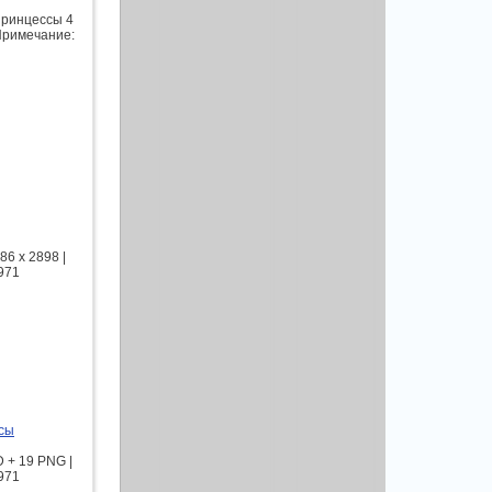
принцессы 4
 Примечание:
6 x 2898 |
1971
сы
 + 19 PNG |
1971