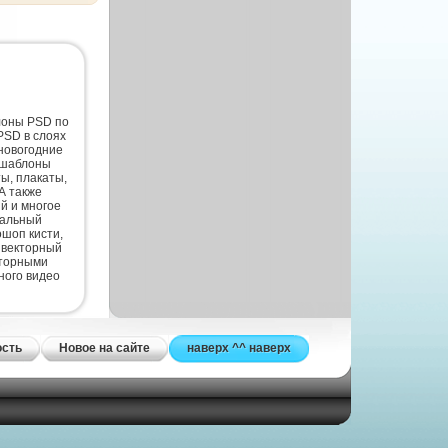
лоны PSD по
PSD в слоях
новогодние
 шаблоны
ты, плакаты,
А также
й и многое
нальный
шоп кисти,
 векторный
кторными
ного видео
ость
Новое на сайте
наверх ^^ наверх