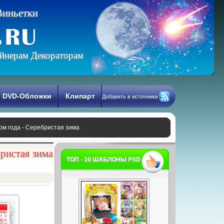
В
и
н
ь
е
т
к
и
йнерам Декораторам
DVD-Обложки
Клипарт
Добавить в источники
ом года - Серебристая зима
бристая зима
ТОП - 10 ШАБЛОНЫ PSD