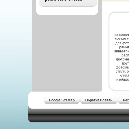
Архитектура
Бизнес
ВСЕ
Бэкграунды и фоны
Абстракция
Еда и напитки
Автомобили
На нашем
Иконки и кнопки
любым т
Аниме
для фот
рамки
Красота и здоровье
виньеток
Военные
расп
Люди
фотокни
Знаменитости
дру
Образование
фотокли
Игры
стили, 
Объекты и вещи
клипа
изобра
Интерьер
Праздники и отдых
Искусство, кино
Культура, кино
Космос
Google SiteMap
Обратная связь
Рег
Природа
Мультфильмы
Спорт
Праздники
Сборники
Животные