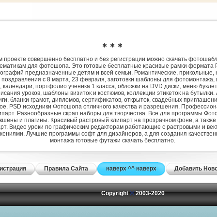
✱ ✱ ✱
 проекте совершенно бесплатно и без регистрации можно скачать фотошаб
ематикам для фотошопа. Это готовые бесплатные красивые рамки формата 
ографий предназначенные детям и всей семьи. Романтические, прикольные, 
 поздравления с 8 марта, 23 февраля, заготовки шаблоны для фотомонтажа,
, календари, портфолио ученика 1 класса, обложки на DVD диски, меню букле
исания уроков, шаблоны визиток и костюмов, коллекции этикеток на бутылки. 
ги, бланки грамот, дипломов, сертификатов, открыток, свадебных приглашени
гое. PSD исходники Фотошопа отличного качества и разрешения. Профессио
парт. Разнообразные скрап наборы для творчества. Все для программы Фото
экшены и плагины. Красивый растровый клипарт на прозрачном фоне, а также
рт. Видео уроки по графическим редакторам работающие с растровыми и ве
жениями. Лучшие программы софт для дизайнеров, а для создания качествен
монтажа готовые футажи скачать бесплатно.
истрация
Правила Сайта
наверх ^^ наверх
Добавить Нов
Copyright
©
2003-2020