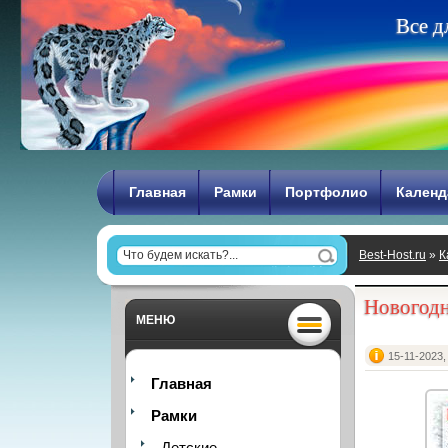
В
с
е
д
Главная
Рамки
Портфолио
Календ
Best-Host.ru
»
К
Новогодн
МЕНЮ
15-11-2023,
Главная
Рамки
Детские