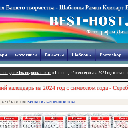
л
я
В
а
ш
е
г
о
т
в
о
р
ч
е
с
т
в
а
-
Ш
а
б
л
о
н
ы
Р
а
м
к
и
К
л
и
п
а
р
т
Фотографам Диза
ари
Фотокниги
Виньетки
Шаблоны
Photoshop
алендари и Календарные сетки
» Новогодний календарь на 2024 год с символ
ий календарь на 2024 год с символом года - Сере
 16:54
Категория:
Календари и Календарные сетки