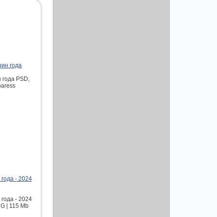
яин года
 года PSD,
oaress
года - 2024
года - 2024
G | 115 Mb