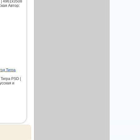
 | 4961x3508
ская Автор:
год Тигра
 Тигра PSD |
усская и