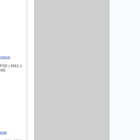
солнце
PSD | 4961 х
v08
гром