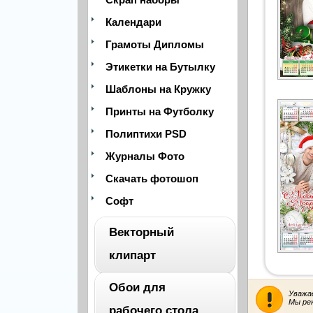
Календари
Грамоты Дипломы
Этикетки на Бутылку
Шаблоны на Кружку
Принты на Футболку
Полиптихи PSD
Журналы Фото
Скачать фотошоп
Софт
Векторный
клипарт
Обои для
Уважа
ВЕСЬ
Мы ре
рабочего стола