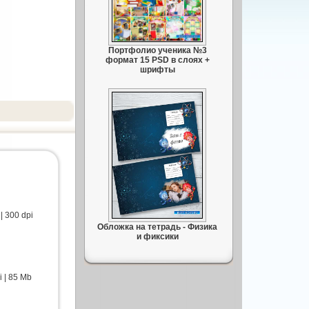
Портфолио ученика №3
формат 15 PSD в слоях +
шрифты
| 300 dpi
Обложка на тетрадь - Физика
и фиксики
i | 85 Mb