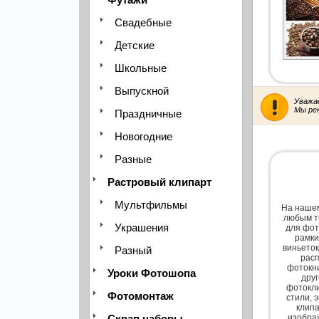
Свадебные
Детские
Школьные
Выпускной
Уважа
Мы ре
Праздничные
Новогодние
Разные
Растровый клипарт
Мультфильмы
На нашем
любым т
Украшения
для фот
рамки
виньеток
Разный
расп
фотокни
Уроки Фотошопа
дру
фотокли
Фотомонтаж
стили, 
клипа
Скрап наборы
изобра