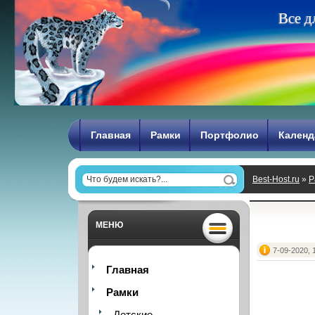
В
с
е
д
Главная
Рамки
Портфолио
Календ
Best-Host.ru
»
Р
МЕНЮ
7-09-2020, 
Главная
Рамки
Детские