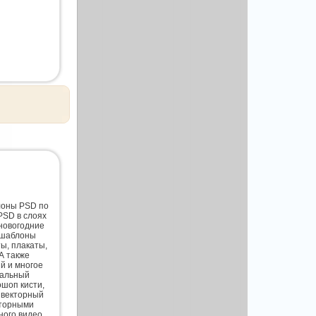
лоны PSD по
PSD в слоях
новогодние
 шаблоны
ты, плакаты,
А также
й и многое
нальный
шоп кисти,
 векторный
кторными
ного видео