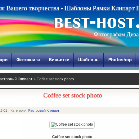
л
я
В
а
ш
е
г
о
т
в
о
р
ч
е
с
т
в
а
-
Ш
а
б
л
о
н
ы
Р
а
м
к
и
К
л
и
п
а
р
т
Фотографам Диза
ари
Фотокниги
Виньетки
Шаблоны
Photoshop
астровый Клипарт
» Coffee set stock photo
Coffee set stock photo
13:01
Категория:
Растровый Клипарт
Coffee set stock photo