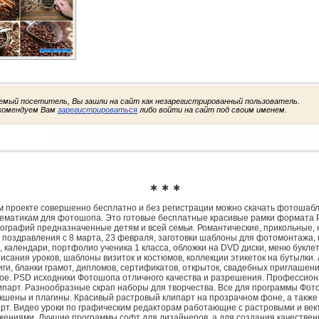
емый посетитель, Вы зашли на сайт как незарегистрированный пользователь.
комендуем Вам
зарегистрироваться
либо войти на сайт под своим именем.
✱ ✱ ✱
 проекте совершенно бесплатно и без регистрации можно скачать фотошаб
ематикам для фотошопа. Это готовые бесплатные красивые рамки формата 
ографий предназначенные детям и всей семьи. Романтические, прикольные, 
 поздравления с 8 марта, 23 февраля, заготовки шаблоны для фотомонтажа,
, календари, портфолио ученика 1 класса, обложки на DVD диски, меню букле
исания уроков, шаблоны визиток и костюмов, коллекции этикеток на бутылки. 
ги, бланки грамот, дипломов, сертификатов, открыток, свадебных приглашени
гое. PSD исходники Фотошопа отличного качества и разрешения. Профессио
парт. Разнообразные скрап наборы для творчества. Все для программы Фото
экшены и плагины. Красивый растровый клипарт на прозрачном фоне, а также
рт. Видео уроки по графическим редакторам работающие с растровыми и ве
жениями. Лучшие программы софт для дизайнеров, а для создания качествен