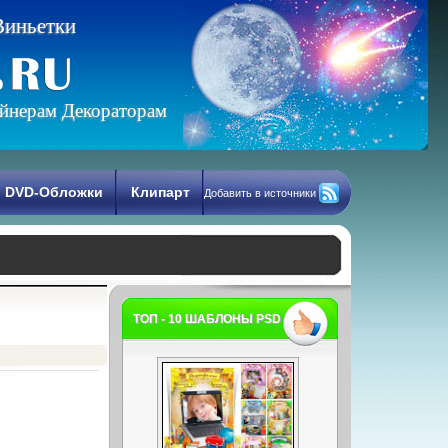
В
и
н
ь
е
т
к
и
йнерам Декораторам
DVD-Обложки
Клипарт
Добавить в источники
ТОП - 10 ШАБЛОНЫ PSD