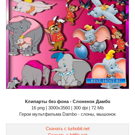
Клипарты без фона - Слоненок Дамбо
16 png | 3000х3560 | 300 dpi | 72 Mb
Герои мультфильма Dambo - слоны, мышонок
Скачать с turbobit.net
Скачать с hitfile.net