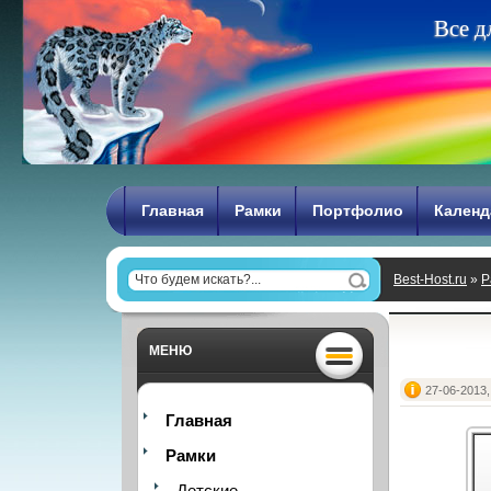
В
с
е
д
Главная
Рамки
Портфолио
Календ
Best-Host.ru
»
Р
МЕНЮ
27-06-2013,
Главная
Рамки
Детские