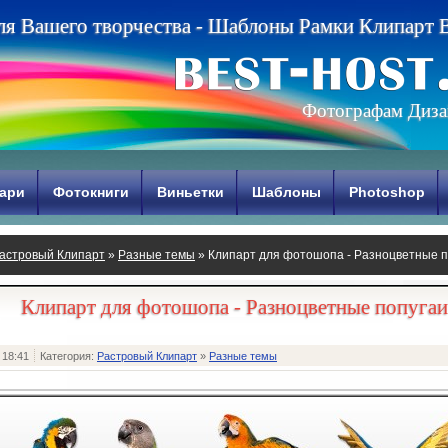
л
я
В
а
ш
е
г
о
т
в
о
р
ч
е
с
т
в
а
-
Ш
а
б
л
о
н
ы
Р
а
м
к
и
К
л
и
п
а
р
т
Фотографам Диза
ари
Фотокниги
Виньетки
Шаблоны
Photoshop
астровый Клипарт
»
Разные темы
» Клипарт для фотошопа - Разноцветные п
Клипарт для фотошопа - Разноцветные попугаи
 18:41
Категория:
Растровый Клипарт
»
Разные темы