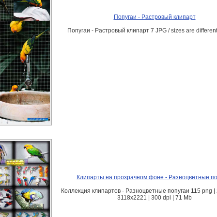
Попугаи - Растровый клипарт
Попугаи - Растровый клипарт 7 JPG / sizes are differen
Клипарты на прозрачном фоне - Разноцветные по
Коллекция клипартов - Разноцветные попугаи 115 png |
3118х2221 | 300 dpi | 71 Mb