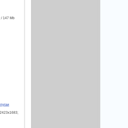
t / 147 Mb
пугаи
 2423x1683;