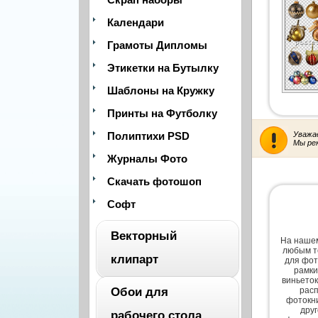
Календари
Грамоты Дипломы
Этикетки на Бутылку
Шаблоны на Кружку
Принты на Футболку
Полиптихи PSD
Уважа
Мы ре
Журналы Фото
Скачать фотошоп
Софт
Векторный
На нашем
любым т
клипарт
для фот
рамки
виньеток
Обои для
расп
ВЕСЬ
фотокни
дру
рабочего стола