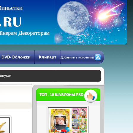
В
и
н
ь
е
т
к
и
йнерам Декораторам
DVD-Обложки
Клипарт
Добавить в источники
опугаи
ТОП - 10 ШАБЛОНЫ PSD