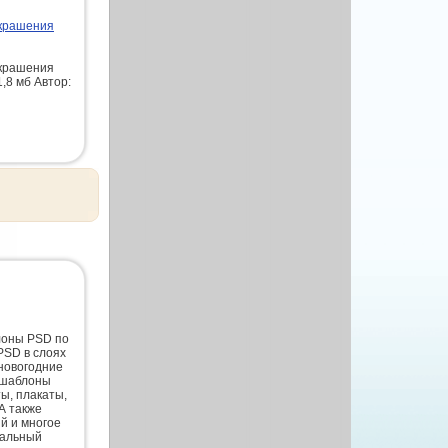
украшения
украшения
1,8 мб Автор:
лоны PSD по
PSD в слоях
новогодние
 шаблоны
ты, плакаты,
А также
й и многое
нальный