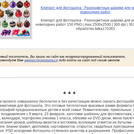
Клипарт для фотошопа - Разноцветные шарики для 
новогодних работ
Клипарт для фотошопа - Разноцветные шарики для 
новогодних работ 150 PNG | max 2500x2500 | 300 dpi | 30
обработка tatka170361
емый посетитель, Вы зашли на сайт как незарегистрированный пользователь.
комендуем Вам
зарегистрироваться
либо войти на сайт под своим именем.
✱ ✱ ✱
 проекте совершенно бесплатно и без регистрации можно скачать фотошаб
ематикам для фотошопа. Это готовые бесплатные красивые рамки формата 
ографий предназначенные детям и всей семьи. Романтические, прикольные, 
 поздравления с 8 марта, 23 февраля, заготовки шаблоны для фотомонтажа,
, календари, портфолио ученика 1 класса, обложки на DVD диски, меню букле
исания уроков, шаблоны визиток и костюмов, коллекции этикеток на бутылки. 
ги, бланки грамот, дипломов, сертификатов, открыток, свадебных приглашени
гое. PSD исходники Фотошопа отличного качества и разрешения. Профессио