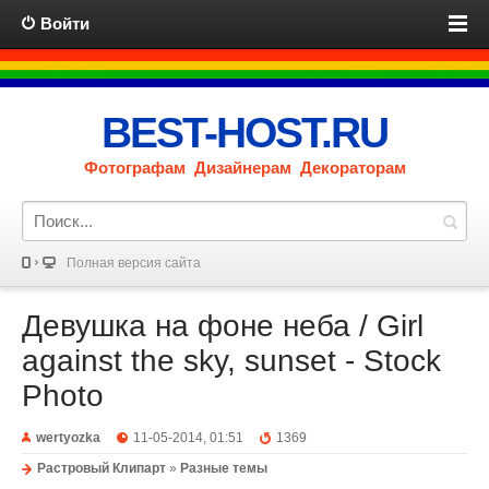
Войти
BEST-HOST.RU
Фотографам Дизайнерам Декораторам
Полная версия сайта
Девушка на фоне неба / Girl
against the sky, sunset - Stock
Photo
wertyozka
11-05-2014, 01:51
1369
Растровый Клипарт
»
Разные темы