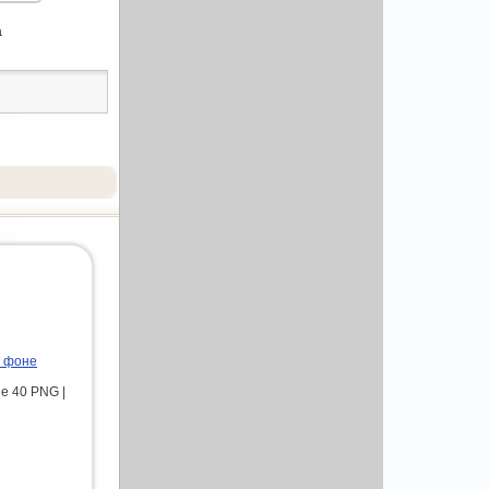
а
м фоне
е 40 PNG |