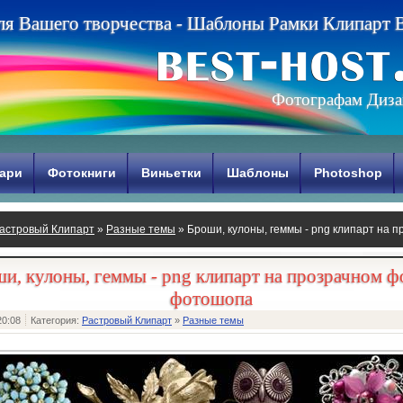
л
я
В
а
ш
е
г
о
т
в
о
р
ч
е
с
т
в
а
-
Ш
а
б
л
о
н
ы
Р
а
м
к
и
К
л
и
п
а
р
т
Фотографам Диза
ари
Фотокниги
Виньетки
Шаблоны
Photoshop
астровый Клипарт
»
Разные темы
» Броши, кулоны, геммы - png клипарт на
и, кулоны, геммы - png клипарт на прозрачном ф
фотошопа
20:08
Категория:
Растровый Клипарт
»
Разные темы