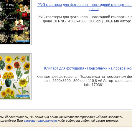
PNG кластеры для фотошопа - новогодний клипарт на 
фоне
PNG кластеры для фотошопа - новогодний клипарт на 
фоне 10 PNG | 4500x4500 | 300 dpi | 106,6 Mb Автор:
Клипарт для фотошопа - Подсолнухи на прозрачн
Клипарт для фотошопа - Подсолнухи на прозрачном фо
up to 2500x3500 | 300 dpi | 110,8 мб Автор: cut out an
tatka170361
емый посетитель, Вы зашли на сайт как незарегистрированный пользователь.
комендуем Вам
зарегистрироваться
либо войти на сайт под своим именем.