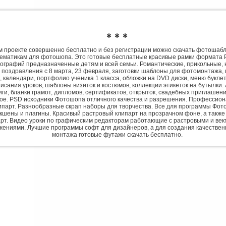
✱ ✱ ✱
 проекте совершенно бесплатно и без регистрации можно скачать фотошаб
ематикам для фотошопа. Это готовые бесплатные красивые рамки формата 
ографий предназначенные детям и всей семьи. Романтические, прикольные, 
 поздравления с 8 марта, 23 февраля, заготовки шаблоны для фотомонтажа,
, календари, портфолио ученика 1 класса, обложки на DVD диски, меню букле
исания уроков, шаблоны визиток и костюмов, коллекции этикеток на бутылки. 
ги, бланки грамот, дипломов, сертификатов, открыток, свадебных приглашени
гое. PSD исходники Фотошопа отличного качества и разрешения. Профессио
парт. Разнообразные скрап наборы для творчества. Все для программы Фото
экшены и плагины. Красивый растровый клипарт на прозрачном фоне, а также
рт. Видео уроки по графическим редакторам работающие с растровыми и ве
жениями. Лучшие программы софт для дизайнеров, а для создания качествен
монтажа готовые футажи скачать бесплатно.