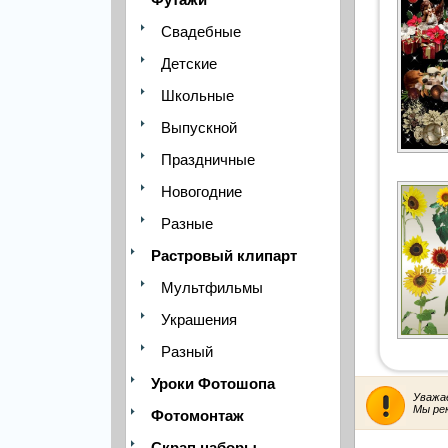
Свадебные
Детские
Школьные
Выпускной
Праздничные
Новогодние
Разные
Растровый клипарт
Мультфильмы
Украшения
Разный
Уроки Фотошопа
Уважа
Мы ре
Фотомонтаж
Скрап наборы