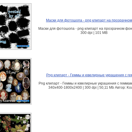
Маски для фотошопа - png клипарт на прозрачно
Маски для фотошопа - png клипарт на прозрачном фон
300 dpi | 101 MB
Png клипарт - Геммы и ювелирные украшения с г
Png клипарт - Геммы и ювелирные украшения с геммам
340x400-1800x2400 | 300 dpi | 50,11 Mb Автор: Ko