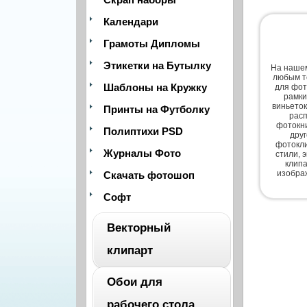
Календари
Грамоты Дипломы
Этикетки на Бутылку
На нашем
любым т
Шаблоны на Кружку
для фот
рамки
виньеток
Принты на Футболку
расп
фотокни
Полиптихи PSD
дру
фотокли
Журналы Фото
стили, 
клипа
изобра
Скачать фотошоп
Софт
Векторный
клипарт
Обои для
ВЕСЬ
рабочего стола