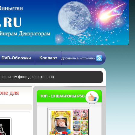
В
и
н
ь
е
т
к
и
йнерам Декораторам
DVD-Обложки
Клипарт
Добавить в источники
 прозрачном фоне для фотошопа
оне для
ТОП - 10 ШАБЛОНЫ PSD