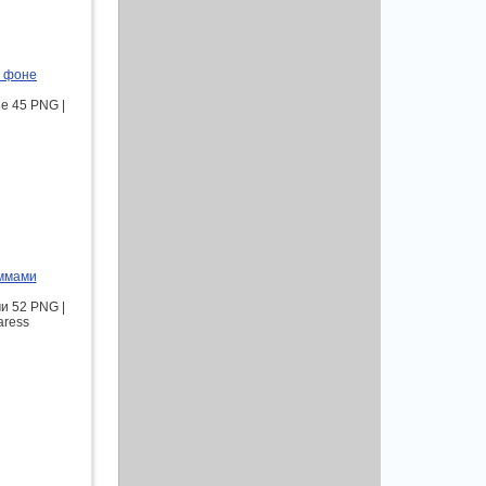
м фоне
е 45 PNG |
еммами
и 52 PNG |
aress