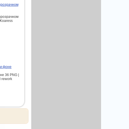
прозрачном
прозрачном
 Koaress
ом фоне
не 36 PNG |
d rework