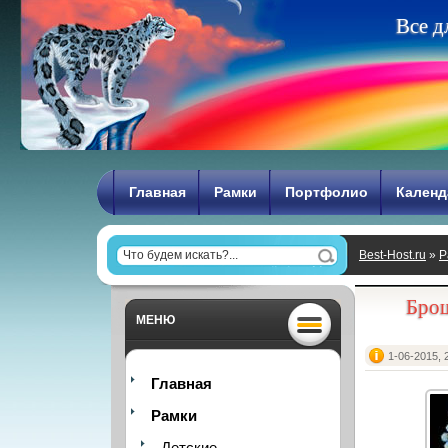
В
с
е
д
Главная
Рамки
Портфолио
Календ
Best-Host.ru
»
Р
Брош
МЕНЮ
1-06-2015, 
Главная
Рамки
Детские