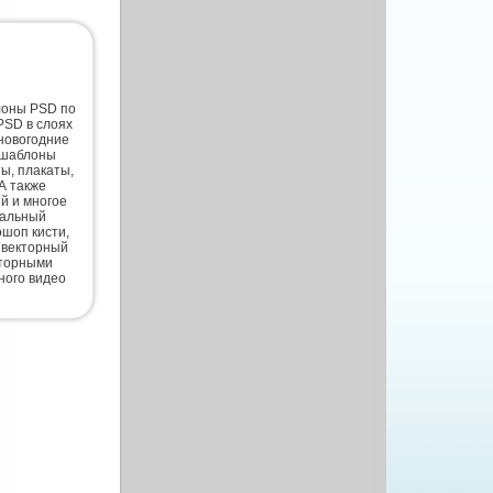
лоны PSD по
PSD в слоях
новогодние
 шаблоны
ты, плакаты,
А также
й и многое
нальный
шоп кисти,
 векторный
кторными
ного видео