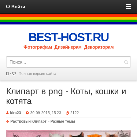
Войти
BEST-HOST.RU
Фотографам Дизайнерам Декораторам
Полная версия сайта
Клипарт в png - Коты, кошки и
котята
kira23
30-09-2015, 15:23
2122
Растровый Клипарт
»
Разные темы