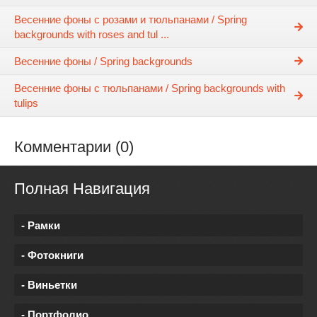
Весенние фоны с розами и тюльпанами / Spring
backgrounds with roses and tul ...
Весенние фоны / Spring backgrounds
Весенние фоны с тюльпанами / Spring backgrounds with
tulips
Комментарии (0)
Полная Навигация
- Рамки
- Фотокниги
- Виньетки
- Портфолио