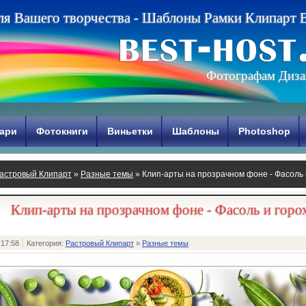
л
я
В
а
ш
е
г
о
т
в
о
р
ч
е
с
т
в
а
-
Ш
а
б
л
о
н
ы
Р
а
м
к
и
К
л
и
п
а
р
т
Фотографам Диза
ари
Фотокниги
Виньетки
Шаблоны
Photoshop
астровый Клипарт
»
Разные темы
» Клип-арты на прозрачном фоне - Фасоль 
Клип-арты на прозрачном фоне - Фасоль и горо
 17:58
Категория:
Растровый Клипарт
»
Разные темы