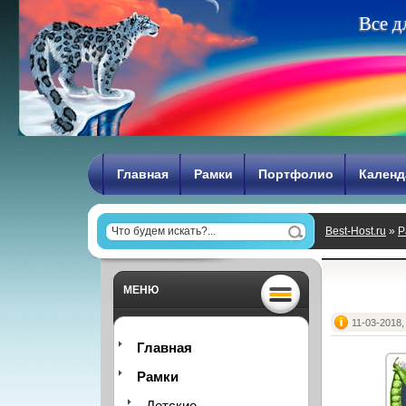
В
с
е
д
Главная
Рамки
Портфолио
Календ
Best-Host.ru
»
Р
МЕНЮ
11-03-2018,
Главная
Рамки
Детские