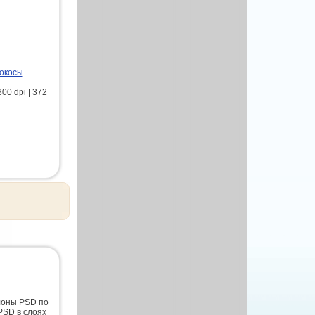
Кокосы
00 dpi | 372
лоны PSD по
PSD в слоях