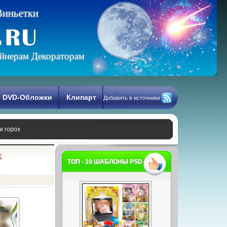
В
и
н
ь
е
т
к
и
йнерам Декораторам
DVD-Обложки
Клипарт
Добавить в источники
и горох
х
ТОП - 10 ШАБЛОНЫ PSD