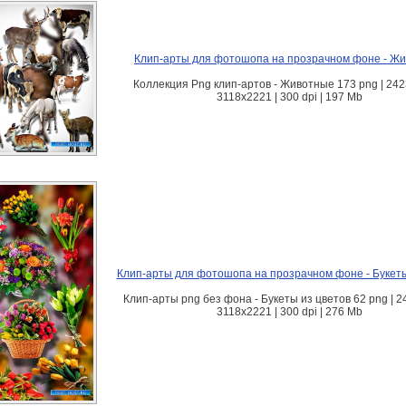
Клип-арты для фотошопа на прозрачном фоне - Ж
Коллекция Png клип-артов - Животные 173 png | 242
3118х2221 | 300 dpi | 197 Mb
Клип-арты для фотошопа на прозрачном фоне - Букеты
Клип-арты png без фона - Букеты из цветов 62 png | 2
3118х2221 | 300 dpi | 276 Mb