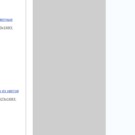
ивотные
3x1683;
 из цветов
423x1683;