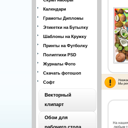
Календари
Грамоты Дипломы
Этикетки на Бутылку
Шаблоны на Кружку
Принты на Футболку
Полиптихи PSD
Журналы Фото
Скачать фотошоп
Уважа
Софт
Мы ре
Векторный
клипарт
Обои для
ВЕСЬ
На нашем
рабочего стола
любым т