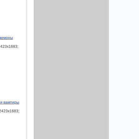
акемоны
2423x1683;
 и вампиры
2423x1683;