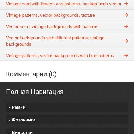
Vintage card with flowers and patterns, backgrounds vector
Vintage patterns, vector backgrounds, texture
Vector set of vintage backgrounds with patterns
Vector backgrounds with different patterns, vintage
backgrounds
Vintage patterns, vector backgrounds with blue patterns
Комментарии (0)
Полная Навигация
- Рамки
- Фотокниги
- Виньетки