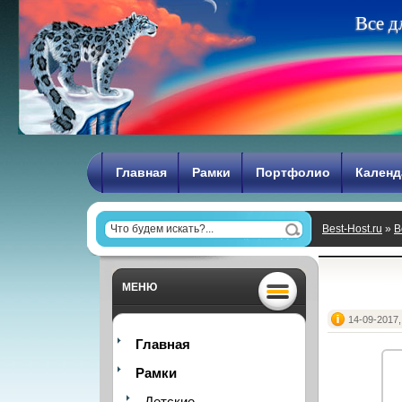
В
с
е
д
Главная
Рамки
Портфолио
Календ
Best-Host.ru
»
В
МЕНЮ
14-09-2017,
Главная
Рамки
Детские