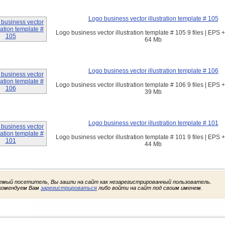
Logo business vector illustration template # 105
Logo business vector illustration template # 105 9 files | EPS +
64 Mb
Logo business vector illustration template # 106
Logo business vector illustration template # 106 9 files | EPS +
39 Mb
Logo business vector illustration template # 101
Logo business vector illustration template # 101 9 files | EPS +
44 Mb
емый посетитель, Вы зашли на сайт как незарегистрированный пользователь.
комендуем Вам
зарегистрироваться
либо войти на сайт под своим именем.