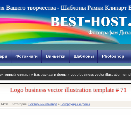
л
я
В
а
ш
е
г
о
т
в
о
р
ч
е
с
т
в
а
-
Ш
а
б
л
о
н
ы
Р
а
м
к
и
К
л
и
п
а
р
т
Фотографам Диза
ари
Фотокниги
Виньетки
Шаблоны
Photoshop
екторный клипарт
»
Бэкграунды и фоны
» Logo business vector illustration temp
Logo business vector illustration template # 71
 14:31
Категория:
Векторный клипарт
»
Бэкграунды и фоны