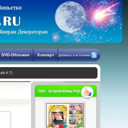
В
и
н
ь
е
т
к
и
йнерам Декораторам
DVD-Обложки
Клипарт
Добавить в источники
late # 71
ТОП - 10 ШАБЛОНЫ PSD