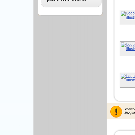
Архитектура
Бизнес
ВСЕ
Бэкграунды и фоны
Абстракция
Еда и напитки
Автомобили
Иконки и кнопки
Аниме
Красота и здоровье
Военные
Люди
Знаменитости
Образование
Игры
Объекты и вещи
Интерьер
Праздники и отдых
Искусство, кино
Культура, кино
Космос
Природа
Уважа
Мультфильмы
Мы ре
Спорт
Праздники
Сборники
Животные