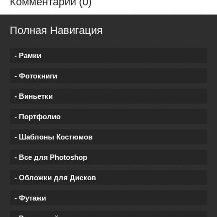
Комментарии (0)
Полная Навигация
- Рамки
- Фотокниги
- Виньетки
- Портфолио
- Шаблоны Костюмов
- Все для Photoshop
- Обложки для Дисков
- Футажи