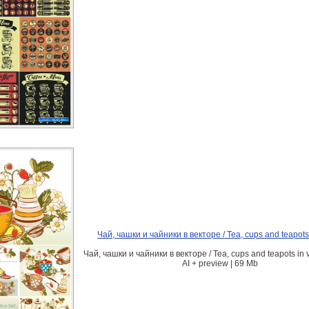
Чай, чашки и чайники в векторе / Tea, cups and teapots 
Чай, чашки и чайники в векторе / Tea, cups and teapots in vec
AI + preview | 69 Mb