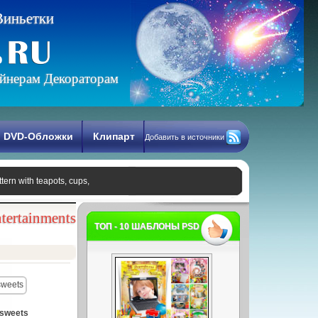
В
и
н
ь
е
т
к
и
йнерам Декораторам
DVD-Обложки
Клипарт
Добавить в источники
tern with teapots, cups,
ntertainments
ТОП - 10 ШАБЛОНЫ PSD
 sweets