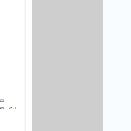
kes
les | EPS +