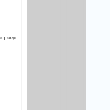
0 | 300 dpi |