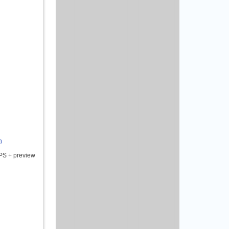
n
EPS + preview