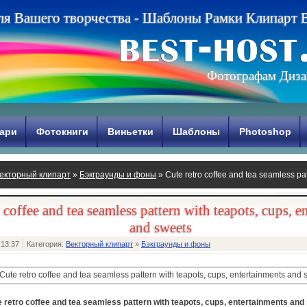
л
я
В
а
ш
е
г
о
т
в
о
р
ч
е
с
т
в
а
-
Ш
а
б
л
о
н
ы
Р
а
м
к
и
К
л
и
п
а
р
т
Фотографам Диза
ари
Фотокниги
Виньетки
Шаблоны
Photoshop
екторный клипарт
»
Бэкграунды и фоны
» Cute retro coffee and tea seamless pat
and sweets
 coffee and tea seamless pattern with teapots, cups, e
and sweets
 13:37
Категория:
Векторный клипарт
»
Бэкграунды и фоны
 retro coffee and tea seamless pattern with teapots, cups, entertainments and