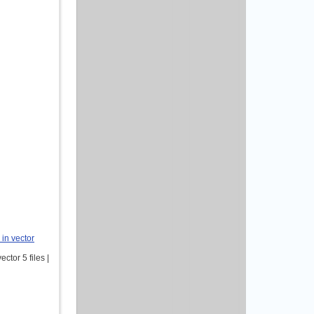
in vector
tor 5 files |