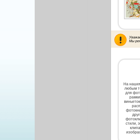
Другой вектор
Природа
Рисованая графика
Уважа
Мы ре
На нашем
любым т
для фот
рамки
виньеток
расп
фотокни
дру
фотокли
стили, 
клипа
изобра