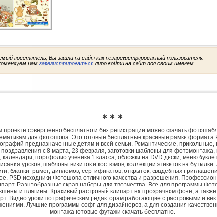
емый посетитель, Вы зашли на сайт как незарегистрированный пользователь.
комендуем Вам
зарегистрироваться
либо войти на сайт под своим именем.
✱ ✱ ✱
 проекте совершенно бесплатно и без регистрации можно скачать фотошаб
ематикам для фотошопа. Это готовые бесплатные красивые рамки формата 
ографий предназначенные детям и всей семьи. Романтические, прикольные, 
 поздравления с 8 марта, 23 февраля, заготовки шаблоны для фотомонтажа,
, календари, портфолио ученика 1 класса, обложки на DVD диски, меню букле
исания уроков, шаблоны визиток и костюмов, коллекции этикеток на бутылки. 
ги, бланки грамот, дипломов, сертификатов, открыток, свадебных приглашени
гое. PSD исходники Фотошопа отличного качества и разрешения. Профессио
парт. Разнообразные скрап наборы для творчества. Все для программы Фото
экшены и плагины. Красивый растровый клипарт на прозрачном фоне, а также
рт. Видео уроки по графическим редакторам работающие с растровыми и ве
жениями. Лучшие программы софт для дизайнеров, а для создания качествен
монтажа готовые футажи скачать бесплатно.