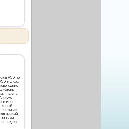
лоны PSD по
PSD в слоях
новогодние
 шаблоны
ты, плакаты,
А также
й и многое
нальный
шоп кисти,
 векторный
кторными
ного видео