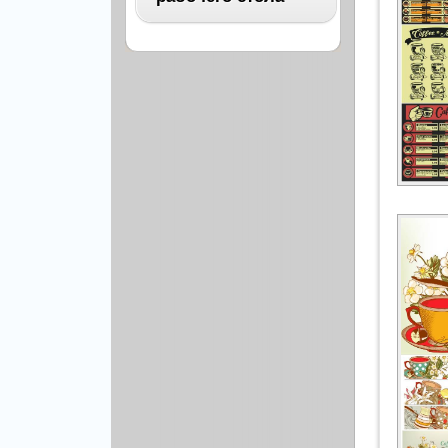
Архитектура
Бизнес
ВСЕ
Бэкграунды и фоны
Абстракция
Еда и напитки
Автомобили
Иконки и кнопки
Аниме
Красота и здоровье
Военные
Люди
Знаменитости
Образование
Игры
Объекты и вещи
Интерьер
Праздники и отдых
Искусство, кино
Культура, кино
Космос
Природа
Мультфильмы
Спорт
Праздники
Сборники
Животные