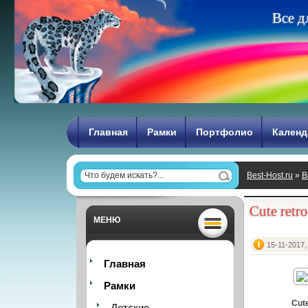
В
с
е
д
Главная
Рамки
Портфолио
Календ
Best-Host.ru
»
В
entertainments 
Cute retro
МЕНЮ
15-11-2017,
Главная
Рамки
Cute
Детские