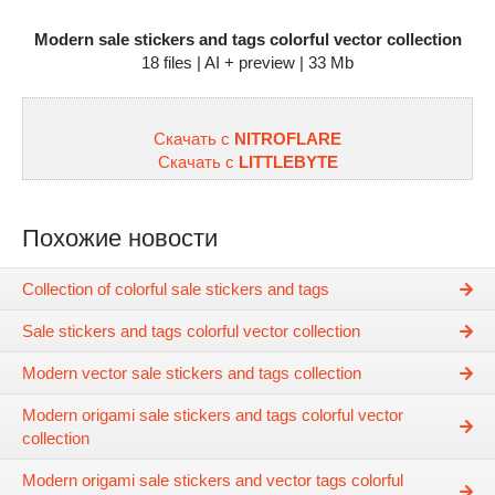
Modern sale stickers and tags colorful vector collection
18 files | AI + preview | 33 Mb
Скачать с
NITROFLARE
Скачать с
LITTLEBYTE
Похожие новости
Collection of colorful sale stickers and tags
Sale stickers and tags colorful vector collection
Modern vector sale stickers and tags collection
Modern origami sale stickers and tags colorful vector
collection
Modern origami sale stickers and vector tags colorful