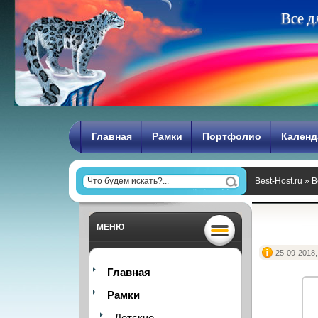
В
с
е
д
Главная
Рамки
Портфолио
Календ
Best-Host.ru
»
В
МЕНЮ
25-09-2018,
Главная
Рамки
Детские