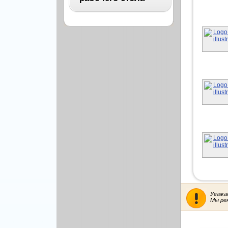
Архитектура
Бизнес
ВСЕ
Бэкграунды и фоны
Абстракция
Еда и напитки
Автомобили
Иконки и кнопки
Аниме
Красота и здоровье
Военные
Люди
Знаменитости
Образование
Игры
Объекты и вещи
Интерьер
Праздники и отдых
Искусство, кино
Культура, кино
Космос
Природа
Мультфильмы
Уважа
Спорт
Мы ре
Праздники
Сборники
Животные