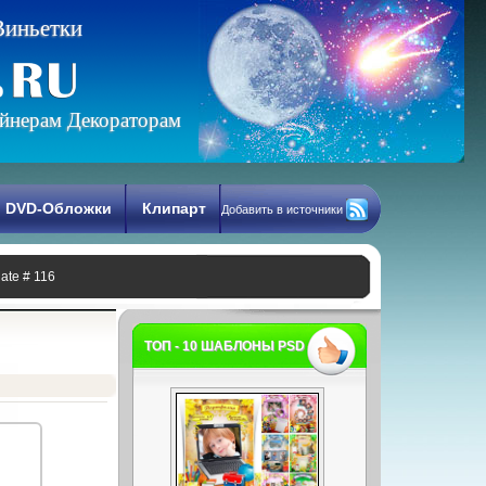
В
и
н
ь
е
т
к
и
йнерам Декораторам
DVD-Обложки
Клипарт
Добавить в источники
late # 116
ТОП - 10 ШАБЛОНЫ PSD