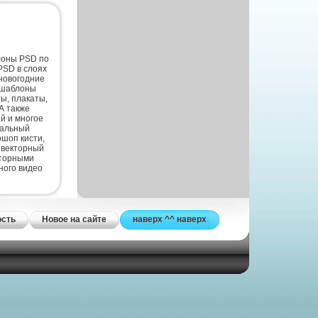
лоны PSD по
PSD в слоях
новогодние
 шаблоны
ты, плакаты,
А также
й и многое
нальный
шоп кисти,
 векторный
кторными
ного видео
ость
Новое на сайте
наверх ^^ наверх