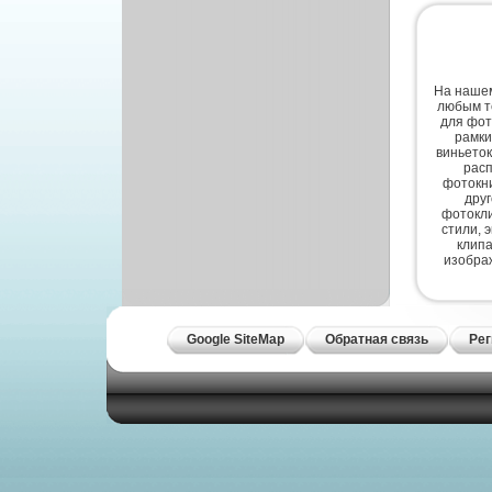
Другой вектор
Природа
Рисованая графика
На нашем
любым т
для фот
рамки
виньеток
расп
фотокни
дру
фотокли
стили, 
клипа
изобра
Google SiteMap
Обратная связь
Рег