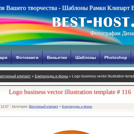
л
я
В
а
ш
е
г
о
т
в
о
р
ч
е
с
т
в
а
-
Ш
а
б
л
о
н
ы
Р
а
м
к
и
К
л
и
п
а
р
т
Фотографам Диза
ари
Фотокниги
Виньетки
Шаблоны
Photoshop
екторный клипарт
»
Бэкграунды и фоны
» Logo business vector illustration temp
Logo business vector illustration template # 116
 12:07
Категория:
Векторный клипарт
»
Бэкграунды и фоны