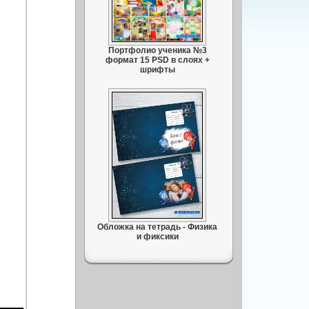
Портфолио ученика №3
формат 15 PSD в слоях +
шрифты
Обложка на тетрадь - Физика
и фиксики