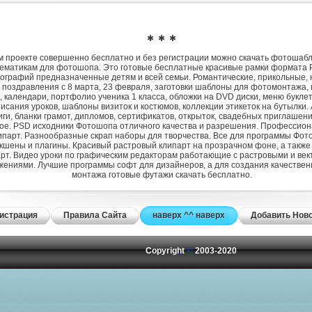
✱ ✱ ✱
 проекте совершенно бесплатно и без регистрации можно скачать фотошаб
ематикам для фотошопа. Это готовые бесплатные красивые рамки формата 
ографий предназначенные детям и всей семьи. Романтические, прикольные, 
 поздравления с 8 марта, 23 февраля, заготовки шаблоны для фотомонтажа,
, календари, портфолио ученика 1 класса, обложки на DVD диски, меню букле
исания уроков, шаблоны визиток и костюмов, коллекции этикеток на бутылки. 
ги, бланки грамот, дипломов, сертификатов, открыток, свадебных приглашени
гое. PSD исходники Фотошопа отличного качества и разрешения. Профессио
парт. Разнообразные скрап наборы для творчества. Все для программы Фото
экшены и плагины. Красивый растровый клипарт на прозрачном фоне, а также
рт. Видео уроки по графическим редакторам работающие с растровыми и ве
жениями. Лучшие программы софт для дизайнеров, а для создания качествен
монтажа готовые футажи скачать бесплатно.
истрация
Правила Сайта
наверх ^^ наверх
Добавить Нов
Copyright
©
2003-2020