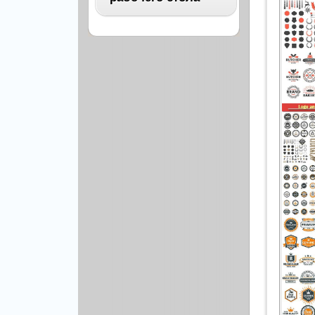
Архитектура
Бизнес
ВСЕ
Бэкграунды и фоны
Абстракция
Еда и напитки
Автомобили
Иконки и кнопки
Аниме
Красота и здоровье
Военные
Люди
Знаменитости
Образование
Игры
Объекты и вещи
Интерьер
Праздники и отдых
Искусство, кино
Культура, кино
Космос
Природа
Мультфильмы
Спорт
Праздники
Сборники
Животные