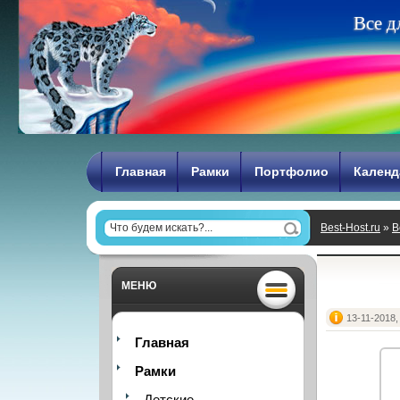
В
с
е
д
Главная
Рамки
Портфолио
Календ
Best-Host.ru
»
В
МЕНЮ
13-11-2018,
Главная
Рамки
Детские