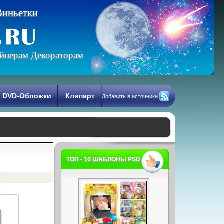
В
и
н
ь
е
т
к
и
йнерам Декораторам
DVD-Обложки
Клипарт
Добавить в источники
ТОП - 10 ШАБЛОНЫ PSD