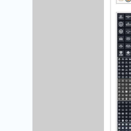
Другой вектор
Природа
Рисованая графика