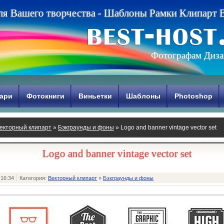
л
я
В
а
ш
е
г
о
т
в
о
р
ч
е
с
т
в
а
-
Ш
а
б
л
о
н
ы
Р
а
м
к
и
К
л
и
п
а
р
т
Фотографам Диза
ари
Фотокниги
Виньетки
Шаблоны
Photoshop
екторный клипарт
»
Бэкграунды и фоны
» Logo and banner vintage vector set
Logo and banner vintage vector set
 16:34
Категория:
Векторный клипарт
»
Бэкграунды и фоны