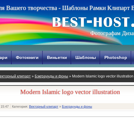
л
я
В
а
ш
е
г
о
т
в
о
р
ч
е
с
т
в
а
-
Ш
а
б
л
о
н
ы
Р
а
м
к
и
К
л
и
п
а
р
т
Фотографам Диза
ари
Фотокниги
Виньетки
Шаблоны
Photoshop
екторный клипарт
»
Бэкграунды и фоны
» Modern Islamic logo vector illustration
Modern Islamic logo vector illustration
 15:47
Категория:
Векторный клипарт
»
Бэкграунды и фоны