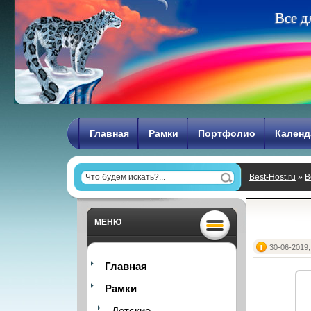
В
с
е
д
Главная
Рамки
Портфолио
Календ
Best-Host.ru
»
В
МЕНЮ
30-06-2019,
Главная
Рамки
Детские