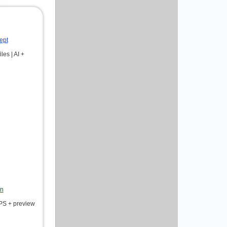
ept
les | AI +
on
EPS + preview