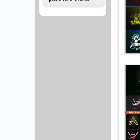
Архитектура
Бизнес
ВСЕ
Бэкграунды и фоны
Абстракция
Еда и напитки
Автомобили
Иконки и кнопки
Аниме
Красота и здоровье
Военные
Люди
Знаменитости
Образование
Игры
Объекты и вещи
Интерьер
Праздники и отдых
Искусство, кино
Культура, кино
Космос
Природа
Мультфильмы
Спорт
Праздники
Сборники
Животные