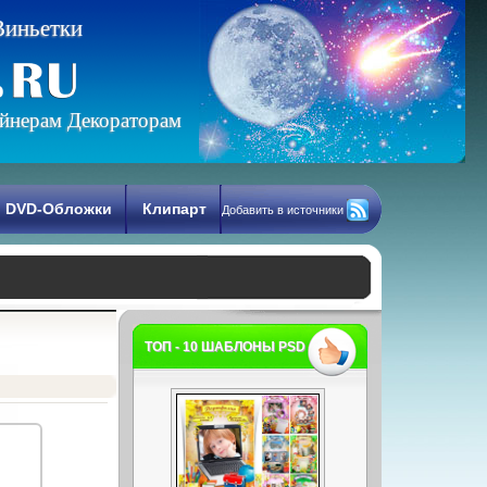
В
и
н
ь
е
т
к
и
йнерам Декораторам
DVD-Обложки
Клипарт
Добавить в источники
ТОП - 10 ШАБЛОНЫ PSD