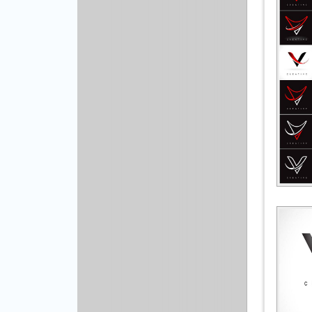
Другой вектор
Природа
Рисованая графика