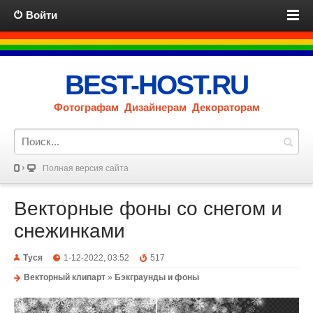
Войти
BEST-HOST.RU
Фотографам Дизайнерам Декораторам
Полная версия сайта
Векторные фоны со снегом и
снежинками
Туся
1-12-2022, 03:52
517
Векторный клипарт
»
Бэкграунды и фоны