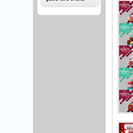
Архитектура
Бизнес
ВСЕ
Бэкграунды и фоны
Абстракция
Еда и напитки
Автомобили
Иконки и кнопки
Аниме
Красота и здоровье
Военные
Люди
Знаменитости
Образование
Игры
Объекты и вещи
Интерьер
Праздники и отдых
Искусство, кино
Культура, кино
Космос
Природа
Мультфильмы
Спорт
Праздники
Сборники
Животные