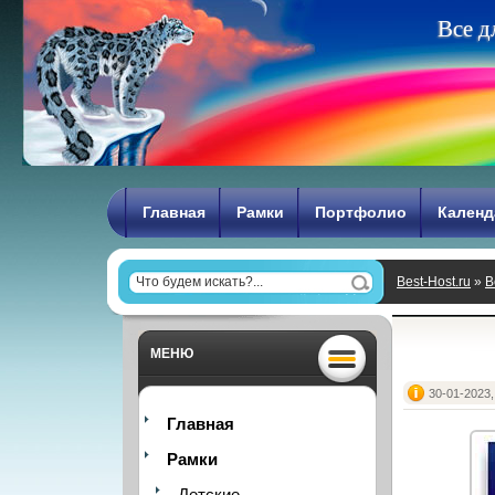
В
с
е
д
Главная
Рамки
Портфолио
Календ
Best-Host.ru
»
В
МЕНЮ
30-01-2023,
Главная
Рамки
Детские