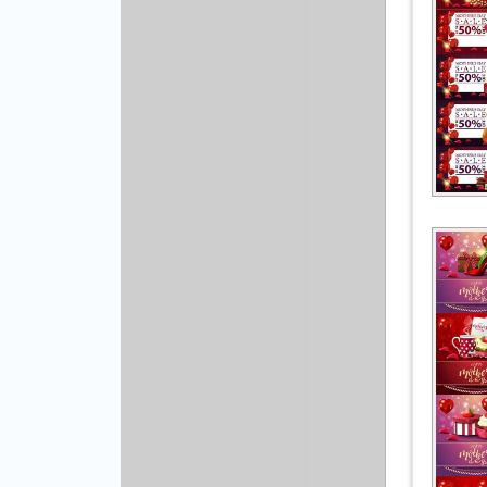
Другой вектор
Природа
Рисованая графика