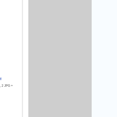
и
 2 JPG +