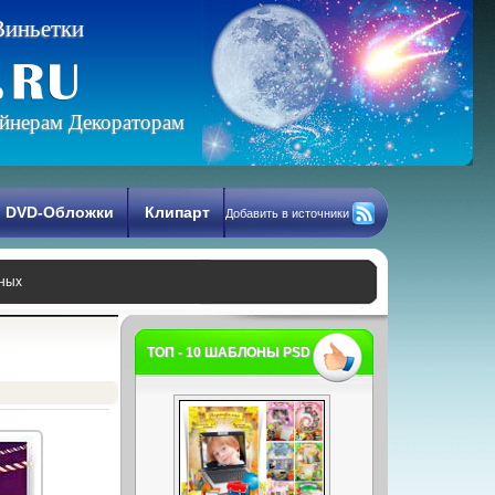
В
и
н
ь
е
т
к
и
йнерам Декораторам
DVD-Обложки
Клипарт
Добавить в источники
ных
ТОП - 10 ШАБЛОНЫ PSD