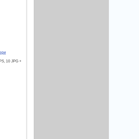
ери
S, 10 JPG +