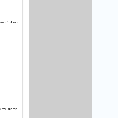
ew / 101 mb
iew / 82 mb