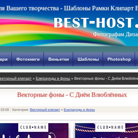
л
я
В
а
ш
е
г
о
т
в
о
р
ч
е
с
т
в
а
-
Ш
а
б
л
о
н
ы
Р
а
м
к
и
К
л
и
п
а
р
т
Фотографам Диза
ари
Фотокниги
Виньетки
Шаблоны
Photoshop
екторный клипарт
»
Бэкграунды и фоны
» Векторные фоны - С Днём Влюблён
Векторные фоны - С Днём Влюблённых
 03:58
Категория:
Векторный клипарт
»
Бэкграунды и фоны