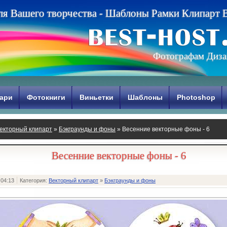
л
я
В
а
ш
е
г
о
т
в
о
р
ч
е
с
т
в
а
-
Ш
а
б
л
о
н
ы
Р
а
м
к
и
К
л
и
п
а
р
т
Фотографам Диза
ари
Фотокниги
Виньетки
Шаблоны
Photoshop
екторный клипарт
»
Бэкграунды и фоны
» Весенние векторные фоны - 6
Весенние векторные фоны - 6
 04:13
Категория:
Векторный клипарт
»
Бэкграунды и фоны