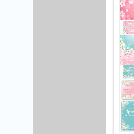
Другой вектор
Природа
Рисованая графика