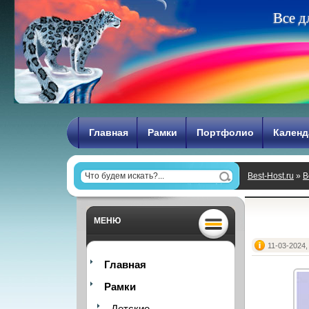
В
с
е
д
Главная
Рамки
Портфолио
Календ
Best-Host.ru
»
В
МЕНЮ
11-03-2024,
Главная
Рамки
Детские