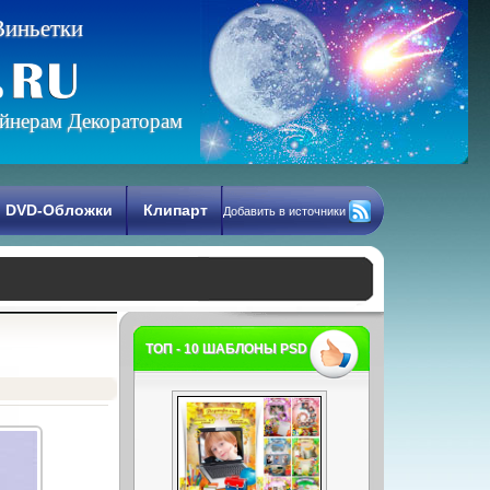
В
и
н
ь
е
т
к
и
йнерам Декораторам
DVD-Обложки
Клипарт
Добавить в источники
ТОП - 10 ШАБЛОНЫ PSD