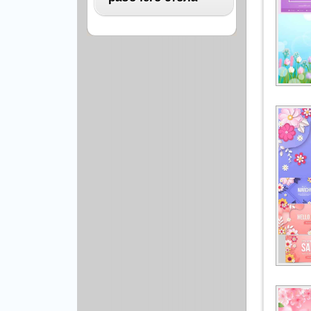
Архитектура
Бизнес
ВСЕ
Бэкграунды и фоны
Абстракция
Еда и напитки
Автомобили
Иконки и кнопки
Аниме
Красота и здоровье
Военные
Люди
Знаменитости
Образование
Игры
Объекты и вещи
Интерьер
Праздники и отдых
Искусство, кино
Культура, кино
Космос
Природа
Мультфильмы
Спорт
Праздники
Сборники
Животные