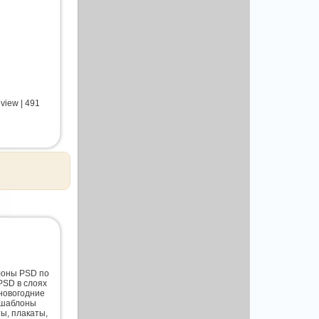
eview | 491
лоны PSD по
PSD в слоях
новогодние
 шаблоны
ты, плакаты,