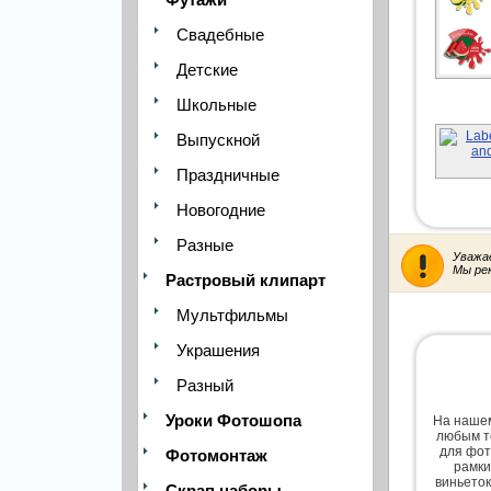
Свадебные
Детские
Школьные
Выпускной
Праздничные
Новогодние
Разные
Уважа
Мы ре
Растровый клипарт
Мультфильмы
Украшения
Разный
Уроки Фотошопа
На нашем
любым т
для фот
Фотомонтаж
рамки
виньеток
Скрап наборы