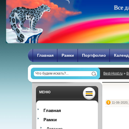
В
с
е
д
Главная
Рамки
Портфолио
Календ
Best-Host.ru
»
В
МЕНЮ
11-06-2020,
Главная
Рамки
Детские