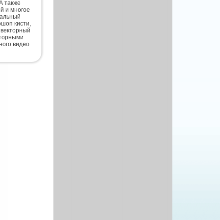
А также
й и многое
нальный
шоп кисти,
 векторный
кторными
ного видео