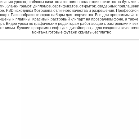
исания уроков, шаблоны визиток и костюмов, коллекции этикеток на бутылки. 
ги, бланки грамот, дипломов, сертификатов, открыток, свадебных приглашени
гое. PSD исходники Фотошопа отличного качества и разрешения. Профессио
парт. Разнообразные скрап наборы для творчества. Все для программы Фото
экшены и плагины. Красивый растровый клипарт на прозрачном фоне, а также
рт. Видео уроки по графическим редакторам работающие с растровыми и ве
жениями. Лучшие программы софт для дизайнеров, а для создания качествен
монтажа готовые футажи скачать бесплатно.