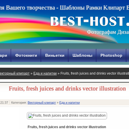
л
я
В
а
ш
е
г
о
т
в
о
р
ч
е
с
т
в
а
-
Ш
а
б
л
о
н
ы
Р
а
м
к
и
К
л
и
п
а
р
т
Фотографам Диза
ари
Фотокниги
Виньетки
Шаблоны
Photoshop
екторный клипарт
»
Еда и напитки
» Fruits, fresh juices and drinks vector illustrat
Fruits, fresh juices and drinks vector illustration
 21:37
Категория:
Векторный клипарт
»
Еда и напитки
Fruits, fresh juices and drinks vector illustration