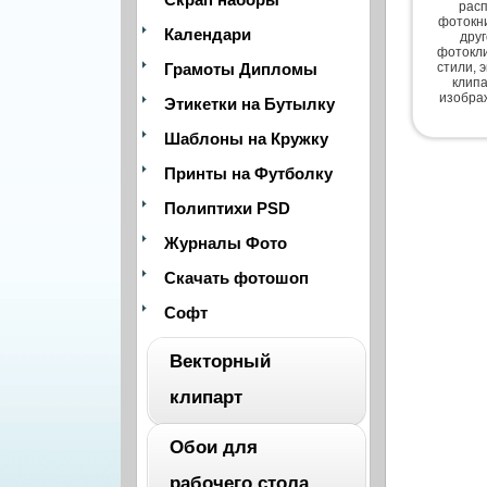
расп
фотокни
Календари
дру
фотокли
Грамоты Дипломы
стили, 
клипа
изобра
Этикетки на Бутылку
Шаблоны на Кружку
Принты на Футболку
Полиптихи PSD
Журналы Фото
Скачать фотошоп
Софт
Векторный
клипарт
Обои для
ВЕСЬ
рабочего стола