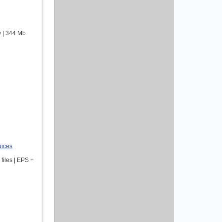
w | 344 Mb
uices
 files | EPS +