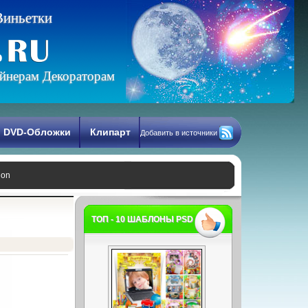
В
и
н
ь
е
т
к
и
йнерам Декораторам
DVD-Обложки
Клипарт
Добавить в источники
ion
ТОП - 10 ШАБЛОНЫ PSD