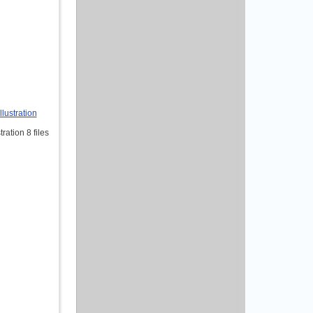
lustration
ation 8 files