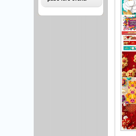
Архитектура
Бизнес
ВСЕ
Бэкграунды и фоны
Абстракция
Еда и напитки
Автомобили
Иконки и кнопки
Аниме
Красота и здоровье
Военные
Люди
Знаменитости
Образование
Игры
Объекты и вещи
Интерьер
Праздники и отдых
Искусство, кино
Культура, кино
Космос
Природа
Мультфильмы
Спорт
Праздники
Сборники
Животные