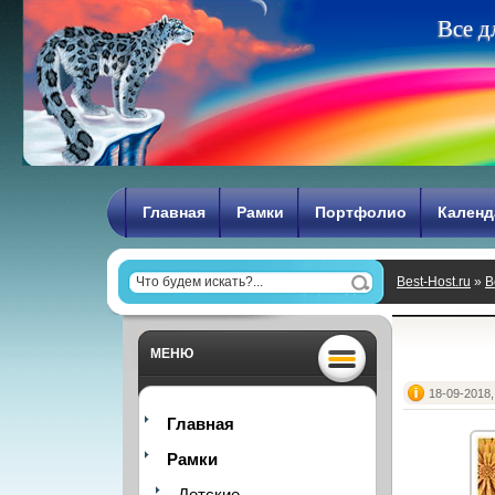
В
с
е
д
Главная
Рамки
Портфолио
Календ
Best-Host.ru
»
В
МЕНЮ
18-09-2018,
Главная
Рамки
Детские