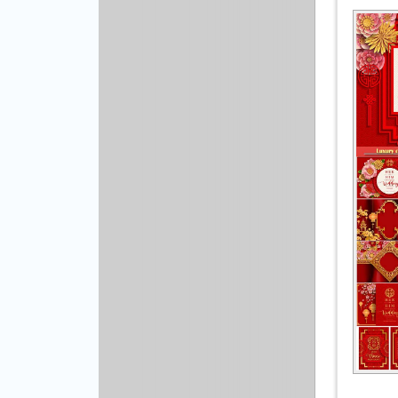
Другой вектор
Природа
Рисованая графика