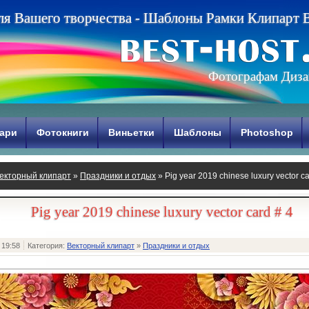
л
я
В
а
ш
е
г
о
т
в
о
р
ч
е
с
т
в
а
-
Ш
а
б
л
о
н
ы
Р
а
м
к
и
К
л
и
п
а
р
т
Фотографам Диза
ари
Фотокниги
Виньетки
Шаблоны
Photoshop
екторный клипарт
»
Праздники и отдых
» Pig year 2019 chinese luxury vector ca
Pig year 2019 chinese luxury vector card # 4
 19:58
Категория:
Векторный клипарт
»
Праздники и отдых