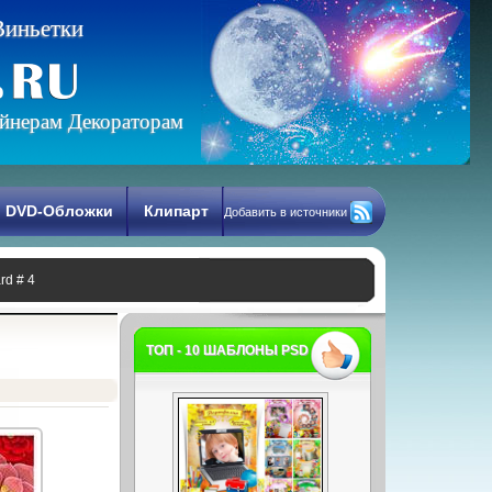
В
и
н
ь
е
т
к
и
йнерам Декораторам
DVD-Обложки
Клипарт
Добавить в источники
rd # 4
ТОП - 10 ШАБЛОНЫ PSD