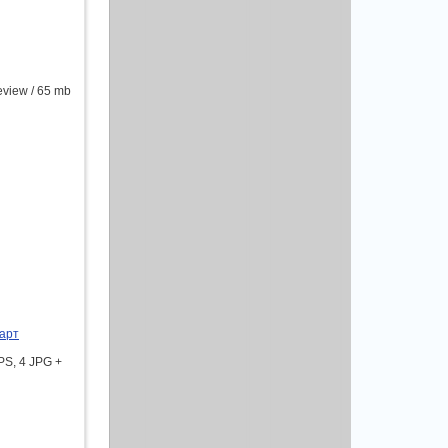
view / 65 mb
арт
S, 4 JPG +