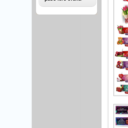
Архитектура
Бизнес
ВСЕ
Бэкграунды и фоны
Абстракция
Еда и напитки
Автомобили
Иконки и кнопки
Аниме
Красота и здоровье
Военные
Люди
Знаменитости
Образование
Игры
Объекты и вещи
Интерьер
Праздники и отдых
Искусство, кино
Культура, кино
Космос
Природа
Мультфильмы
Спорт
Праздники
Сборники
Животные