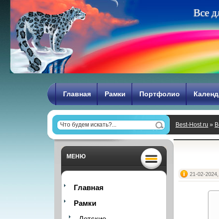
В
с
е
д
Главная
Рамки
Портфолио
Календ
Best-Host.ru
»
В
МЕНЮ
21-02-2024,
Главная
Рамки
Детские