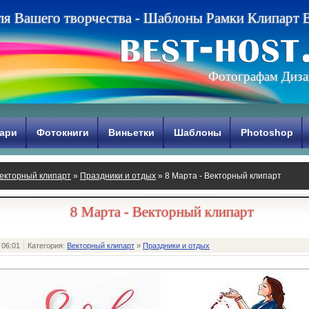
л
я
В
а
ш
е
г
о
т
в
о
р
ч
е
с
т
в
а
-
Ш
а
б
л
о
н
ы
Р
а
м
к
и
К
л
и
п
а
р
т
Фотографам Диза
ари
Фотокниги
Виньетки
Шаблоны
Photoshop
екторный клипарт
»
Праздники и отдых
» 8 Марта - Векторный клипарт
8 Марта - Векторный клипарт
 06:01
Категория:
Векторный клипарт
»
Праздники и отдых