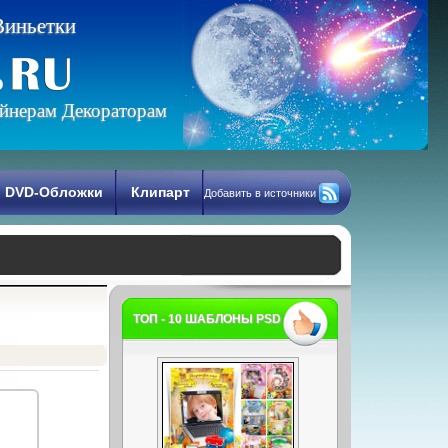
В
и
н
ь
е
т
к
и
йнерам Декораторам
DVD-Обложки
Клипарт
Добавить в источники
ТОП - 10 ШАБЛОНЫ PSD