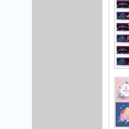
Другой вектор
Природа
Рисованая графика