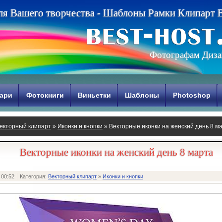
л
я
В
а
ш
е
г
о
т
в
о
р
ч
е
с
т
в
а
-
Ш
а
б
л
о
н
ы
Р
а
м
к
и
К
л
и
п
а
р
т
Фотографам Диза
ари
Фотокниги
Виньетки
Шаблоны
Photoshop
екторный клипарт
»
Иконки и кнопки
» Векторные иконки на женский день 8 м
Векторные иконки на женский день 8 марта
 00:52
Категория:
Векторный клипарт
»
Иконки и кнопки