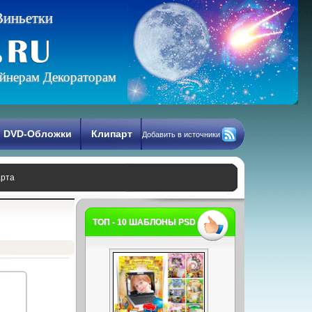
В
и
н
ь
е
т
к
и
йнерам Декораторам
DVD-Обложки
Клипарт
Добавить в источники
арта
ТОП - 10 ШАБЛОНЫ PSD