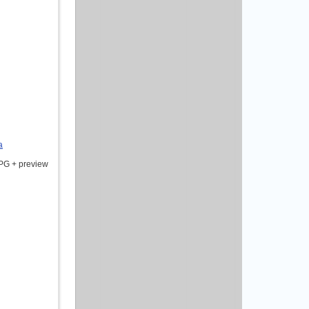
а
PG + preview