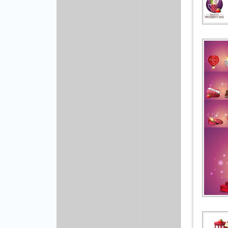
Другой вектор
Природа
Рисованая графика