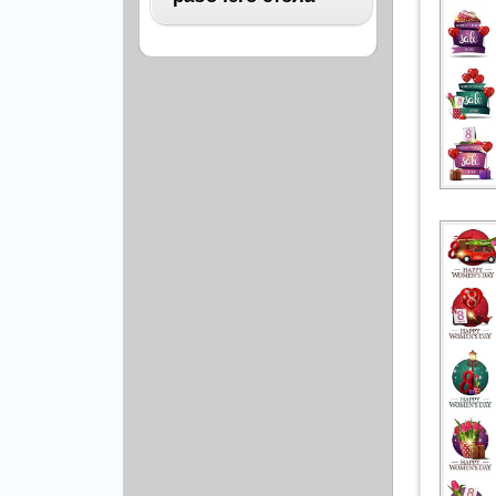
Архитектура
Бизнес
ВСЕ
Бэкграунды и фоны
Абстракция
Еда и напитки
Автомобили
Иконки и кнопки
Аниме
Красота и здоровье
Военные
Люди
Знаменитости
Образование
Игры
Объекты и вещи
Интерьер
Праздники и отдых
Искусство, кино
Культура, кино
Космос
Природа
Мультфильмы
Спорт
Праздники
Сборники
Животные