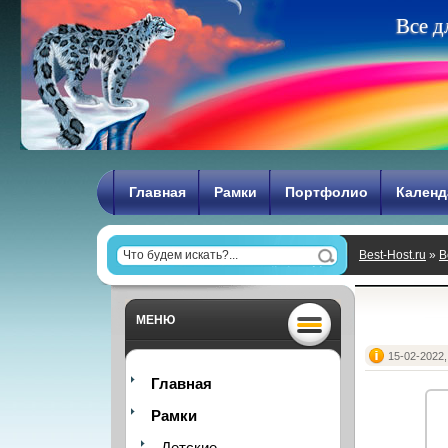
В
с
е
д
Главная
Рамки
Портфолио
Календ
Best-Host.ru
»
В
МЕНЮ
15-02-2022,
Главная
Рамки
Детские