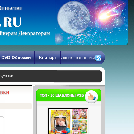
В
и
н
ь
е
т
к
и
йнерам Декораторам
DVD-Обложки
Клипарт
Добавить в источники
 булавки
авки
ТОП - 10 ШАБЛОНЫ PSD