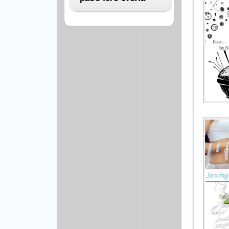
Архитектура
Бизнес
ВСЕ
Бэкграунды и фоны
Абстракция
Еда и напитки
Автомобили
Иконки и кнопки
Аниме
Красота и здоровье
Военные
Люди
Знаменитости
Образование
Игры
Объекты и вещи
Интерьер
Праздники и отдых
Искусство, кино
Культура, кино
Космос
Природа
Мультфильмы
Спорт
Праздники
Сборники
Животные