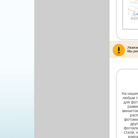
Другой вектор
Природа
Рисованая графика
Уважа
Мы ре
На нашем
любым т
для фот
рамки
виньеток
расп
фотокни
дру
фотокли
стили, 
клипа