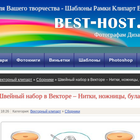
л
я
В
а
ш
е
г
о
т
в
о
р
ч
е
с
т
в
а
-
Ш
а
б
л
о
н
ы
Р
а
м
к
и
К
л
и
п
а
р
т
Фотографам Диза
ари
Фотокниги
Виньетки
Шаблоны
Photoshop
екторный клипарт
»
Сборники
» Швейный набор в Векторе – Нитки, ножницы,
Швейный набор в Векторе – Нитки, ножницы, бул
 18:26
Категория:
Векторный клипарт
»
Сборники