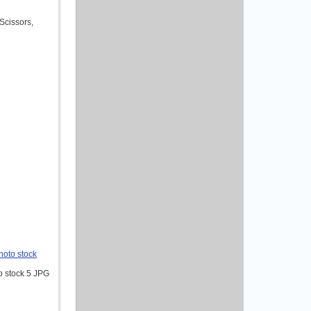
Scissors,
hoto stock
o stock 5 JPG