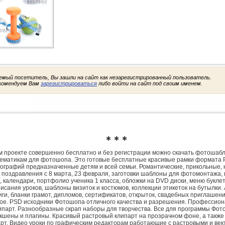
емый посетитель, Вы зашли на сайт как незарегистрированный пользователь.
комендуем Вам
зарегистрироваться
либо войти на сайт под своим именем.
✱ ✱ ✱
 проекте совершенно бесплатно и без регистрации можно скачать фотошаб
ематикам для фотошопа. Это готовые бесплатные красивые рамки формата 
ографий предназначенные детям и всей семьи. Романтические, прикольные, 
 поздравления с 8 марта, 23 февраля, заготовки шаблоны для фотомонтажа,
, календари, портфолио ученика 1 класса, обложки на DVD диски, меню букле
исания уроков, шаблоны визиток и костюмов, коллекции этикеток на бутылки. 
ги, бланки грамот, дипломов, сертификатов, открыток, свадебных приглашени
гое. PSD исходники Фотошопа отличного качества и разрешения. Профессио
парт. Разнообразные скрап наборы для творчества. Все для программы Фото
экшены и плагины. Красивый растровый клипарт на прозрачном фоне, а также
рт. Видео уроки по графическим редакторам работающие с растровыми и ве