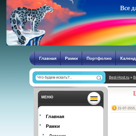
В
с
е
д
Главная
Рамки
Портфолио
Календ
Best-Host.ru
»
В
МЕНЮ
21-07-2015,
Главная
Рамки
Детские