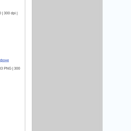
| 300 dpi |
 фоне
33 PNG | 300