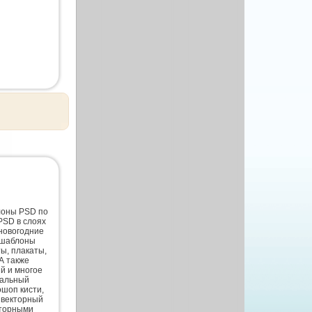
лоны PSD по
PSD в слоях
новогодние
 шаблоны
ты, плакаты,
А также
й и многое
нальный
шоп кисти,
 векторный
кторными