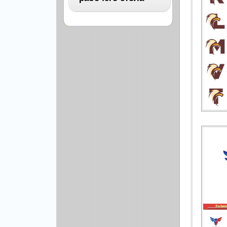
Архитектура
Бизнес
ВСЕ
Бэкграунды и фоны
Абстракция
Еда и напитки
Автомобили
Иконки и кнопки
Аниме
Красота и здоровье
Военные
Люди
Знаменитости
Образование
Игры
Объекты и вещи
Интерьер
Праздники и отдых
Искусство, кино
Культура, кино
Космос
Природа
Мультфильмы
Спорт
Праздники
Сборники
Животные