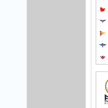
Другой вектор
Природа
Рисованая графика