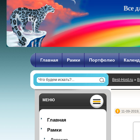
В
с
е
д
Главная
Рамки
Портфолио
Календ
Best-Host.ru
»
В
МЕНЮ
11-09-2019,
Главная
Рамки
Детские