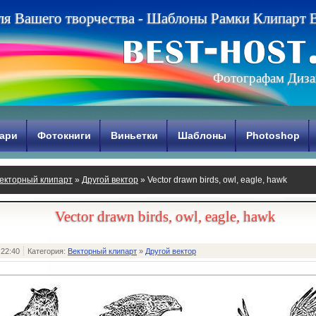
л
я
В
а
ш
е
г
о
т
в
о
р
ч
е
с
т
в
а
-
Ш
а
б
л
о
н
ы
Р
а
м
к
и
К
л
и
п
а
р
т
Фотографам Диза
ари
Фотокниги
Виньетки
Шаблоны
Photoshop
екторный клипарт
»
Другой вектор
» Vector drawn birds, owl, eagle, hawk
Vector drawn birds, owl, eagle, hawk
 22:40
Категория:
Векторный клипарт
»
Другой вектор