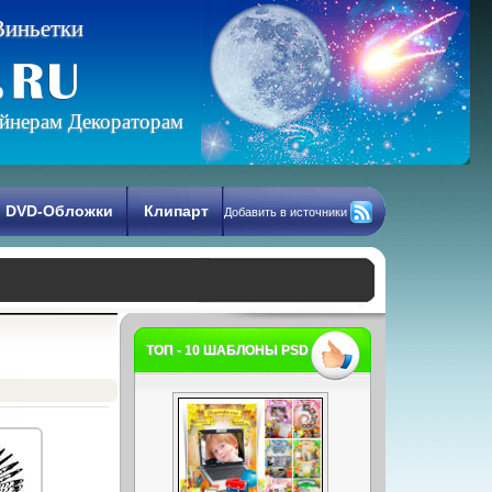
В
и
н
ь
е
т
к
и
йнерам Декораторам
DVD-Обложки
Клипарт
Добавить в источники
ТОП - 10 ШАБЛОНЫ PSD