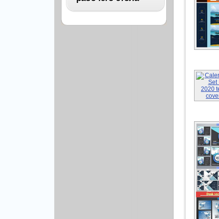
Архитектура
Бизнес
ВСЕ
Бэкграунды и фоны
Абстракция
Еда и напитки
Автомобили
Иконки и кнопки
Аниме
Красота и здоровье
Военные
Люди
Знаменитости
Образование
Игры
Объекты и вещи
Интерьер
Праздники и отдых
Искусство, кино
Культура, кино
Космос
Природа
Мультфильмы
Спорт
Праздники
Сборники
Животные