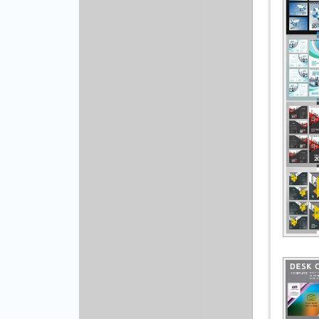
Другой вектор
Природа
Рисованая графика