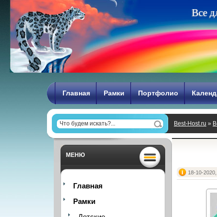
В
с
е
д
Главная
Рамки
Портфолио
Календ
Best-Host.ru
»
В
МЕНЮ
18-10-2020,
Главная
Рамки
Детские