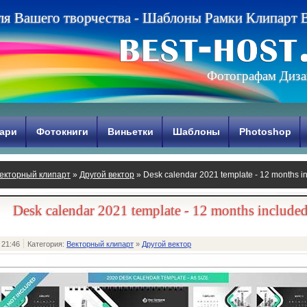
л
я
В
а
ш
е
г
о
т
в
о
р
ч
е
с
т
в
а
-
Ш
а
б
л
о
н
ы
Р
а
м
к
и
К
л
и
п
а
р
т
Фотографам Диза
ари
Фотокниги
Виньетки
Шаблоны
Photoshop
екторный клипарт
»
Другой вектор
» Desk calendar 2021 template - 12 months i
Desk calendar 2021 template - 12 months include
 21:46
Категория:
Векторный клипарт
»
Другой вектор