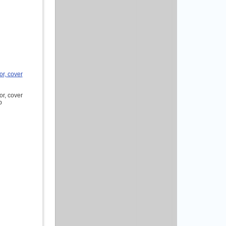
r, cover
r, cover
b