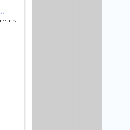
luded
iles | EPS +