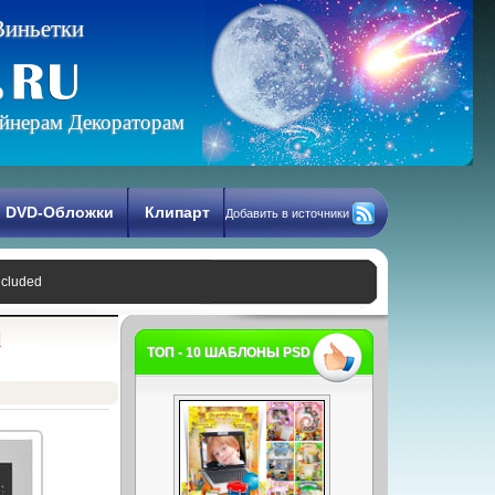
В
и
н
ь
е
т
к
и
йнерам Декораторам
DVD-Обложки
Клипарт
Добавить в источники
ncluded
d
ТОП - 10 ШАБЛОНЫ PSD