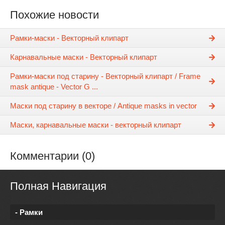
Похожие новости
Рамки-маски - Векторный клипарт
Карнавальные маски - Векторный клипарт
Рамки-маски под старину - Векторный клипарт / Frame
mask antique - Vector G ...
Маски под старину в векторе / Antique masks in vector
Маски, карнавальные маски - векторный клипарт
Комментарии (0)
Полная Навигация
- Рамки