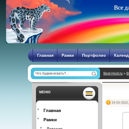
В
с
е
д
Главная
Рамки
Портфолио
Календ
Best-Host.ru
»
В
МЕНЮ
24-03-2022,
Главная
Рамки
Детские