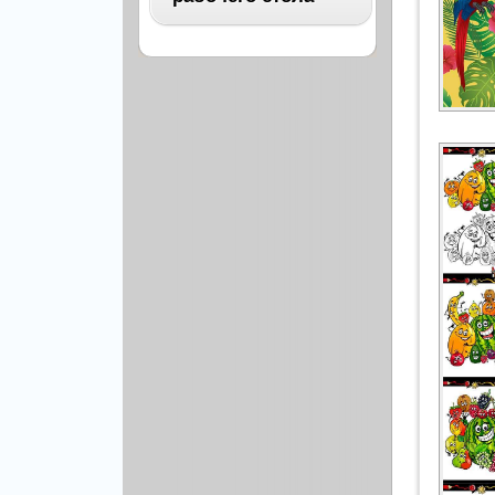
Архитектура
Бизнес
ВСЕ
Бэкграунды и фоны
Абстракция
Еда и напитки
Автомобили
Иконки и кнопки
Аниме
Красота и здоровье
Военные
Люди
Знаменитости
Образование
Игры
Объекты и вещи
Интерьер
Праздники и отдых
Искусство, кино
Культура, кино
Космос
Природа
Мультфильмы
Спорт
Праздники
Сборники
Животные