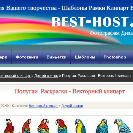
л
я
В
а
ш
е
г
о
т
в
о
р
ч
е
с
т
в
а
-
Ш
а
б
л
о
н
ы
Р
а
м
к
и
К
л
и
п
а
р
т
Фотографам Диза
ари
Фотокниги
Виньетки
Шаблоны
Photoshop
екторный клипарт
»
Другой вектор
» Попугаи. Раскраски - Векторный клипарт
Попугаи. Раскраски - Векторный клипарт
 00:40
Категория:
Векторный клипарт
»
Другой вектор