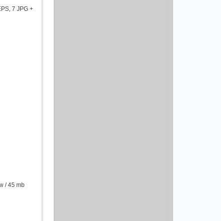
PS, 7 JPG +
w / 45 mb