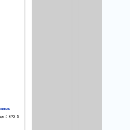
клипарт
рт 5 EPS, 5