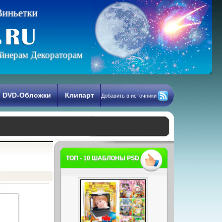
В
и
н
ь
е
т
к
и
йнерам Декораторам
DVD-Обложки
Клипарт
Добавить в источники
ТОП - 10 ШАБЛОНЫ PSD