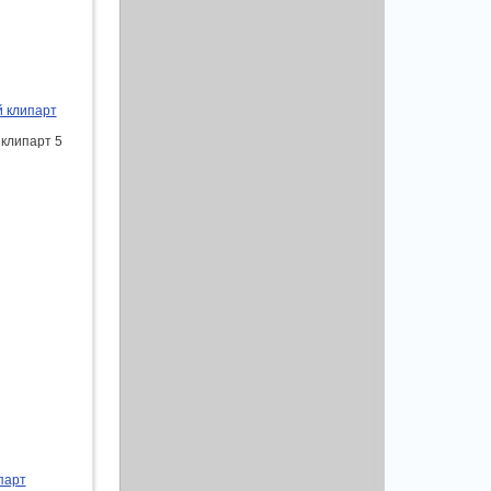
й клипарт
 клипарт 5
парт