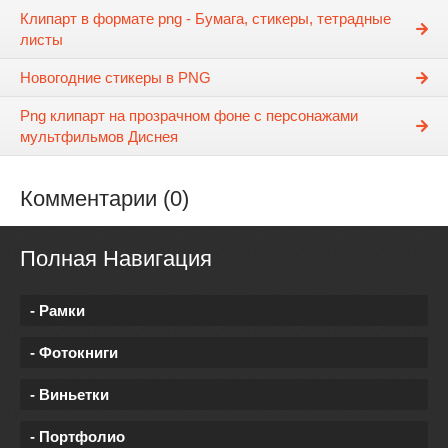
Клипарт в формате png - Бумага, стикеры, тетрадные
листы
Новогодние стикеры в PNG
Png клипарт на прозрачном фоне с персонажами
мультфильмов Диснея
Комментарии (0)
Полная Навигация
- Рамки
- Фотокниги
- Виньетки
- Портфолио