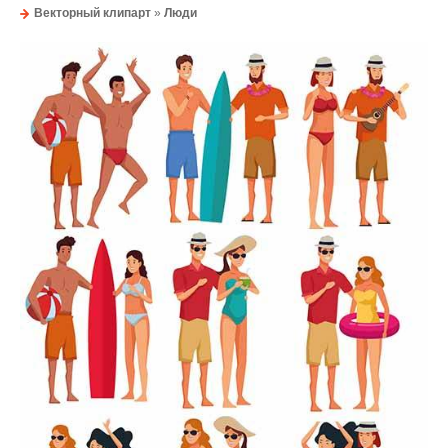
Векторный клипарт
»
Люди