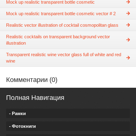
Mock up realistic transparent bottle cosmetic
Mock up realistic transparent bottle cosmetic vector # 2
Realistic vector illustration of cocktail cosmopolitan glass
Realistic cocktails on transparent background vector
illustration
Transparent realistic wine vector glass full of white and red
wine
Комментарии (0)
Полная Навигация
- Рамки
- Фотокниги