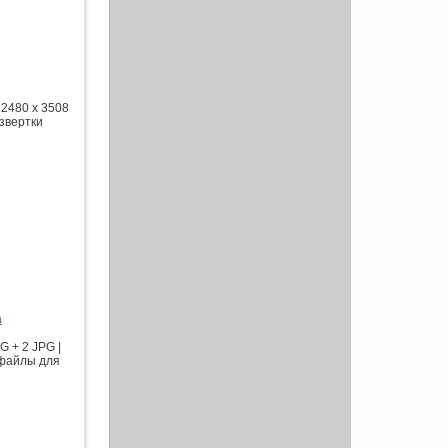
 2480 x 3508
азвертки
а
G + 2 JPG |
 файлы для