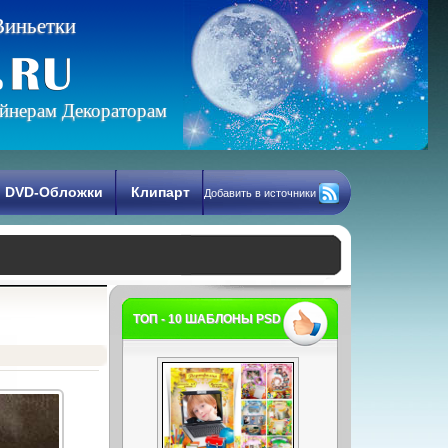
В
и
н
ь
е
т
к
и
йнерам Декораторам
DVD-Обложки
Клипарт
Добавить в источники
ТОП - 10 ШАБЛОНЫ PSD