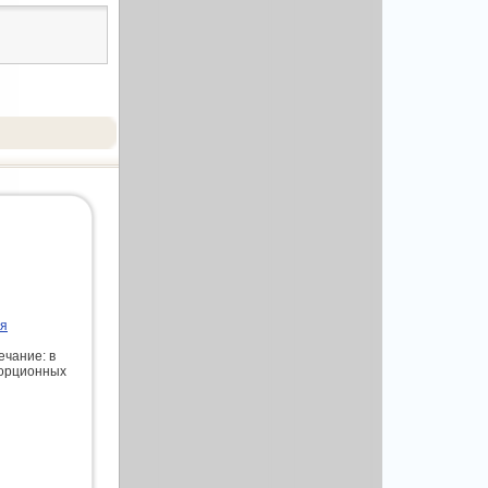
ля
ечание: в
порционных