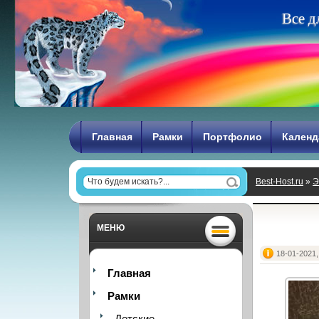
В
с
е
д
Главная
Рамки
Портфолио
Календ
Best-Host.ru
»
Э
МЕНЮ
18-01-2021,
Главная
Рамки
Детские