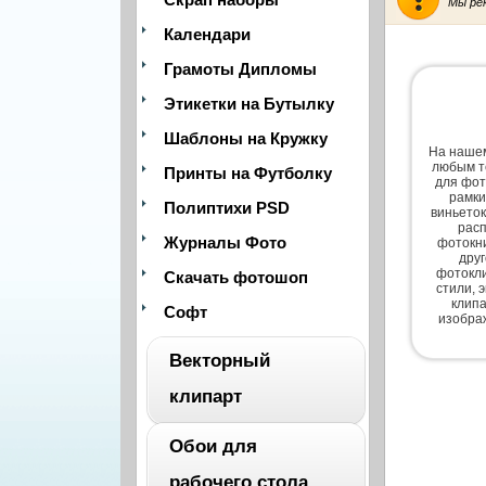
Мы ре
Календари
Грамоты Дипломы
Этикетки на Бутылку
Шаблоны на Кружку
На нашем
любым т
Принты на Футболку
для фот
рамки
Полиптихи PSD
виньеток
расп
Журналы Фото
фотокни
дру
фотокли
Скачать фотошоп
стили, 
клипа
Софт
изобра
Векторный
клипарт
Обои для
ВЕСЬ
рабочего стола