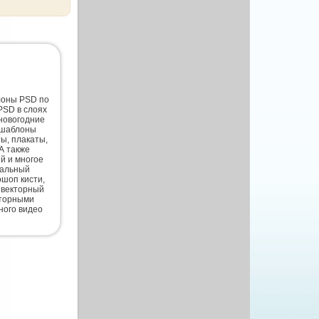
лоны PSD по
PSD в слоях
новогодние
 шаблоны
ты, плакаты,
А также
й и многое
нальный
шоп кисти,
 векторный
кторными
ного видео