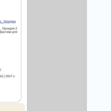
та_ Орхидея
_ Орхидея 2
 фантики для
а
G | 3937 x