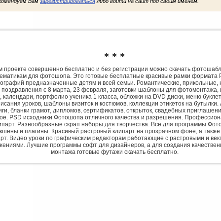
комендуем Вам
зарегистрироваться
либо войти на сайт под своим именем.
✱ ✱ ✱
 проекте совершенно бесплатно и без регистрации можно скачать фотошаб
ематикам для фотошопа. Это готовые бесплатные красивые рамки формата 
ографий предназначенные детям и всей семьи. Романтические, прикольные, 
 поздравления с 8 марта, 23 февраля, заготовки шаблоны для фотомонтажа,
, календари, портфолио ученика 1 класса, обложки на DVD диски, меню букле
исания уроков, шаблоны визиток и костюмов, коллекции этикеток на бутылки. 
ги, бланки грамот, дипломов, сертификатов, открыток, свадебных приглашени
гое. PSD исходники Фотошопа отличного качества и разрешения. Профессио
парт. Разнообразные скрап наборы для творчества. Все для программы Фото
экшены и плагины. Красивый растровый клипарт на прозрачном фоне, а также
рт. Видео уроки по графическим редакторам работающие с растровыми и ве
жениями. Лучшие программы софт для дизайнеров, а для создания качествен
монтажа готовые футажи скачать бесплатно.