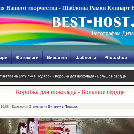
л
я
В
а
ш
е
г
о
т
в
о
р
ч
е
с
т
в
а
-
Ш
а
б
л
о
н
ы
Р
а
м
к
и
К
л
и
п
а
р
т
Фотографам Диза
ари
Фотокниги
Виньетки
Шаблоны
Photoshop
тикетки на Бутылку в Подарок
» Коробка для шоколада - Большое сердце
Коробка для шоколада - Большое сердце
 18:06
Категория:
Этикетки на Бутылку в Подарок