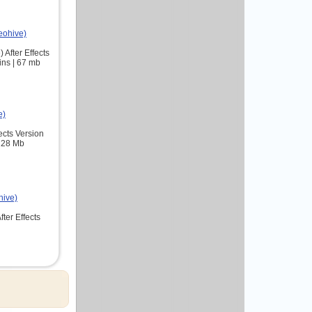
deohive)
 After Effects
ins | 67 mb
e)
fects Version
 228 Mb
hive)
fter Effects