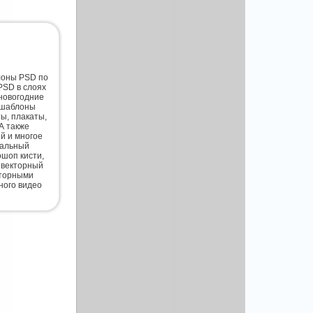
лоны PSD по
PSD в слоях
новогодние
 шаблоны
ты, плакаты,
А также
й и многое
нальный
шоп кисти,
 векторный
кторными
ного видео