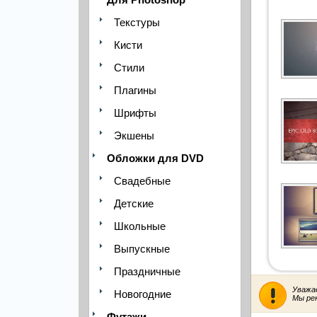
Текстуры
Кисти
Стили
Плагины
Шрифты
Экшены
Обложки для DVD
Свадебные
Детские
Школьные
Выпускные
Праздничные
Уважа
Новогодние
Мы ре
Футажи