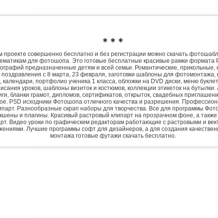
✱ ✱ ✱
 проекте совершенно бесплатно и без регистрации можно скачать фотошаб
ематикам для фотошопа. Это готовые бесплатные красивые рамки формата 
ографий предназначенные детям и всей семьи. Романтические, прикольные, 
 поздравления с 8 марта, 23 февраля, заготовки шаблоны для фотомонтажа,
, календари, портфолио ученика 1 класса, обложки на DVD диски, меню букле
исания уроков, шаблоны визиток и костюмов, коллекции этикеток на бутылки. 
ги, бланки грамот, дипломов, сертификатов, открыток, свадебных приглашени
гое. PSD исходники Фотошопа отличного качества и разрешения. Профессио
парт. Разнообразные скрап наборы для творчества. Все для программы Фото
экшены и плагины. Красивый растровый клипарт на прозрачном фоне, а также
рт. Видео уроки по графическим редакторам работающие с растровыми и ве
жениями. Лучшие программы софт для дизайнеров, а для создания качествен
монтажа готовые футажи скачать бесплатно.