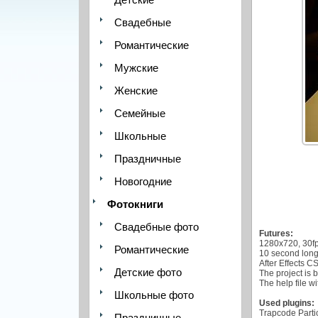
Свадебные
Романтические
Мужские
Женские
Семейные
Школьные
Праздничные
Новогодние
Фотокниги
Свадебные фото
Futures:
1280x720, 30fp
Романтические
10 second long
After Effects C
Детские фото
The project is 
The help file w
Школьные фото
Used plugins:
Trapcode Partic
Праздничные