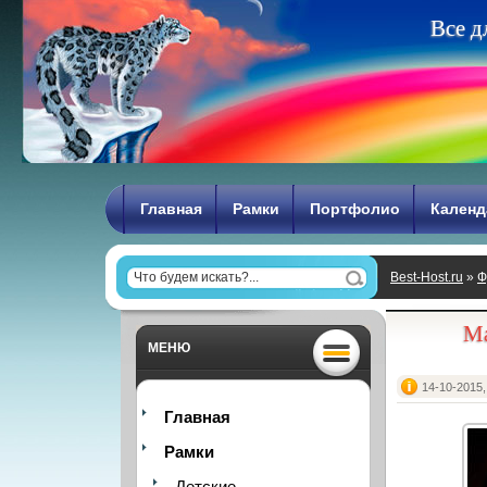
В
с
е
д
Главная
Рамки
Портфолио
Календ
Best-Host.ru
»
Ф
Ma
МЕНЮ
14-10-2015,
Главная
Рамки
Детские