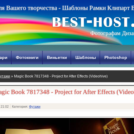
л
я
В
а
ш
е
г
о
т
в
о
р
ч
е
с
т
в
а
-
Ш
а
б
л
о
н
ы
Р
а
м
к
и
К
л
и
п
а
р
т
Фотографам Диза
ари
Фотокниги
Виньетки
Шаблоны
Photoshop
утажи
» Magic Book 7817348 - Project for After Effects (Videohive)
gic Book 7817348 - Project for After Effects (Video
 21:02
Категория:
Футажи