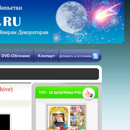
В
и
н
ь
е
т
к
и
йнерам Декораторам
DVD-Обложки
Клипарт
Добавить в источники
hive)
ТОП - 10 ШАБЛОНЫ PSD