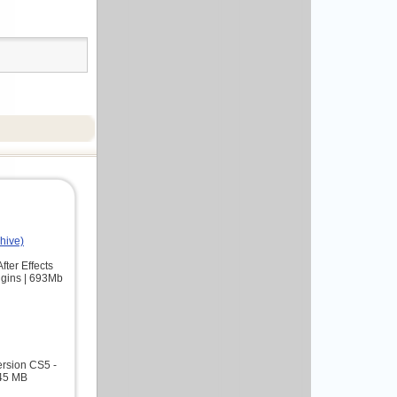
ohive)
fter Effects
ugins | 693Mb
Version CS5 -
,45 MB