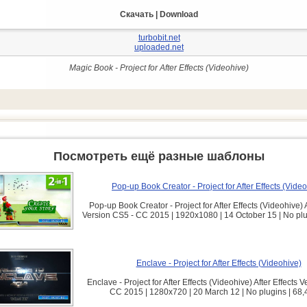
Скачать | Download
turbobit.net
uploaded.net
Magic Book - Project for After Effects (Videohive)
Посмотреть ещё разные шаблоны
Pop-up Book Creator - Project for After Effects (Vide
Pop-up Book Creator - Project for After Effects (Videohive) A
Version CS5 - CC 2015 | 1920x1080 | 14 October 15 | No pl
Enclave - Project for After Effects (Videohive)
Enclave - Project for After Effects (Videohive) After Effects 
CC 2015 | 1280x720 | 20 March 12 | No plugins | 68