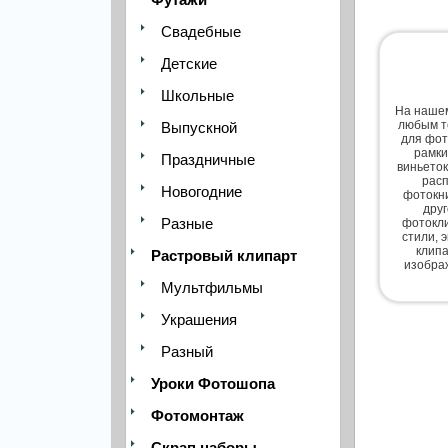
Свадебные
Детские
Школьные
На нашем
любым т
Выпускной
для фот
рамки
Праздничные
виньеток
расп
Новогодние
фотокни
дру
Разные
фотокли
стили, 
клипа
Растровый клипарт
изобра
Мультфильмы
Украшения
Разный
Уроки Фотошопа
Фотомонтаж
Скрап наборы