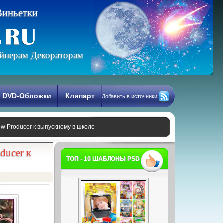
В
и
н
ь
е
т
к
и
йнерам Декораторам
DVD-Обложки
Клипарт
Добавить в источники
w Producer к выпускному в школе
ducer к
ТОП - 10 ШАБЛОНЫ PSD