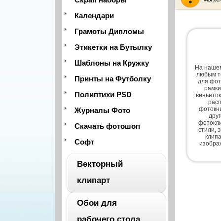
Календари
Грамоты Дипломы
Этикетки на Бутылку
Шаблоны на Кружку
На нашем
любым т
Принты на Футболку
для фот
рамки
Полиптихи PSD
виньеток
расп
фотокни
Журналы Фото
дру
фотокли
Скачать фотошоп
стили, 
клипа
Софт
изобра
Векторный
клипарт
Обои для
ВЕСЬ
рабочего стола