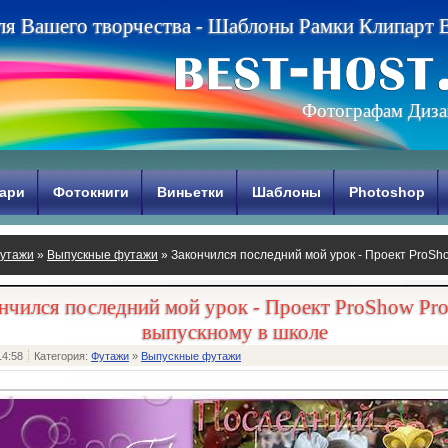
л
я
В
а
ш
е
г
о
т
в
о
р
ч
е
с
т
в
а
-
Ш
а
б
л
о
н
ы
Р
а
м
к
и
К
л
и
п
а
р
т
Фотографам Диза
ари
Фотокниги
Виньетки
Шаблоны
Photoshop
утажи
»
Выпускные футажи
» Закончился последний мой урок - Проект ProSho
нчился последний мой урок - Проект ProShow Pro
выпускному в школе
14:58
Категория:
Футажи
»
Выпускные футажи