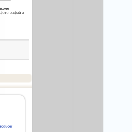
школе
 фотографий и
roducer