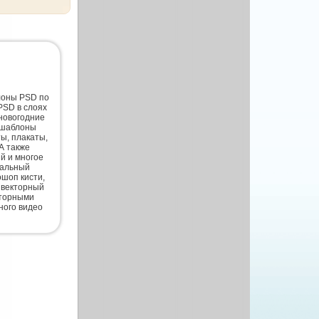
лоны PSD по
PSD в слоях
новогодние
 шаблоны
ты, плакаты,
А также
й и многое
нальный
шоп кисти,
 векторный
кторными
ного видео