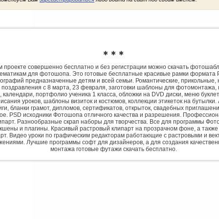
✱ ✱ ✱
 проекте совершенно бесплатно и без регистрации можно скачать фотошаб
ематикам для фотошопа. Это готовые бесплатные красивые рамки формата 
ографий предназначенные детям и всей семьи. Романтические, прикольные, 
 поздравления с 8 марта, 23 февраля, заготовки шаблоны для фотомонтажа,
, календари, портфолио ученика 1 класса, обложки на DVD диски, меню букле
исания уроков, шаблоны визиток и костюмов, коллекции этикеток на бутылки. 
ги, бланки грамот, дипломов, сертификатов, открыток, свадебных приглашени
гое. PSD исходники Фотошопа отличного качества и разрешения. Профессио
парт. Разнообразные скрап наборы для творчества. Все для программы Фото
экшены и плагины. Красивый растровый клипарт на прозрачном фоне, а также
рт. Видео уроки по графическим редакторам работающие с растровыми и ве
жениями. Лучшие программы софт для дизайнеров, а для создания качествен
монтажа готовые футажи скачать бесплатно.