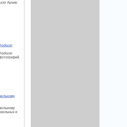
ucer Архив:
roducer
roducer
 фотографий
школьному
школьному
школьных и