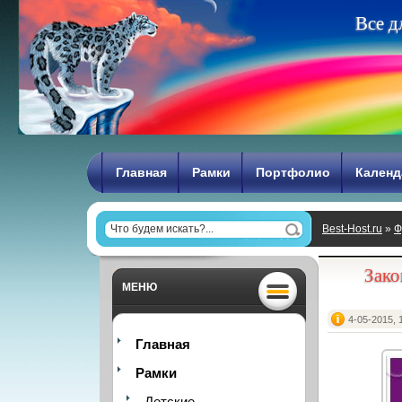
В
с
е
д
Главная
Рамки
Портфолио
Календ
Best-Host.ru
»
Ф
Зако
МЕНЮ
4-05-2015, 
Главная
Рамки
Детские