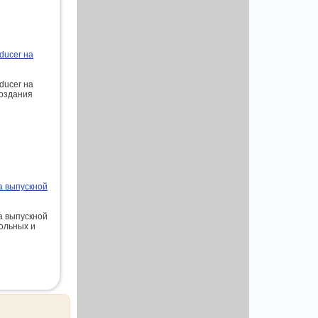
ducer на
ducer на
создания
а выпускной
а выпускной
ольных и