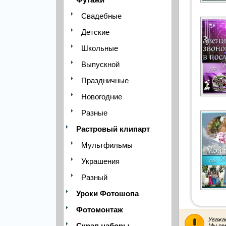
Свадебные
Детские
Школьные
Выпускной
Праздничные
Новогодние
Разные
Растровый клипарт
Мультфильмы
Украшения
Разный
Уроки Фотошопа
Фотомонтаж
Уважа
Скрап наборы
Мы ре