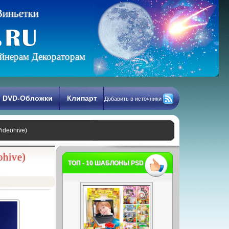
В
и
н
ь
е
т
к
и
йнерам Декораторам
DVD-Обложки
Клипарт
Добавить в источники
Videohive)
ohive)
ТОП - 10 ШАБЛОНЫ PSD