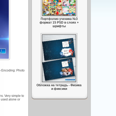
Портфолио ученика №3
формат 15 PSD в слоях +
шрифты
o Encoding: Photo
Обложка на тетрадь - Физика
и фиксики
hs. Very simple to
 used alone or