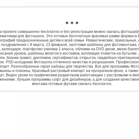
✱ ✱ ✱
 проекте совершенно бесплатно и без регистрации можно скачать фотошаб
ематикам для фотошопа. Это готовые бесплатные красивые рамки формата 
ографий предназначенные детям и всей семьи. Романтические, прикольные, 
 поздравления с 8 марта, 23 февраля, заготовки шаблоны для фотомонтажа,
, календари, портфолио ученика 1 класса, обложки на DVD диски, меню букле
исания уроков, шаблоны визиток и костюмов, коллекции этикеток на бутылки. 
ги, бланки грамот, дипломов, сертификатов, открыток, свадебных приглашени
гое. PSD исходники Фотошопа отличного качества и разрешения. Профессио
парт. Разнообразные скрап наборы для творчества. Все для программы Фото
экшены и плагины. Красивый растровый клипарт на прозрачном фоне, а также
рт. Видео уроки по графическим редакторам работающие с растровыми и ве
жениями. Лучшие программы софт для дизайнеров, а для создания качествен
монтажа готовые футажи скачать бесплатно.