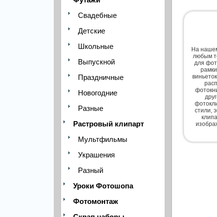
Свадебные
Детские
Школьные
На нашем
любым т
Выпускной
для фот
рамки
Праздничные
виньеток
расп
фотокни
Новогодние
дру
фотокли
Разные
стили, 
клипа
Растровый клипарт
изобра
Мультфильмы
Украшения
Разный
Уроки Фотошопа
Фотомонтаж
Скрап наборы