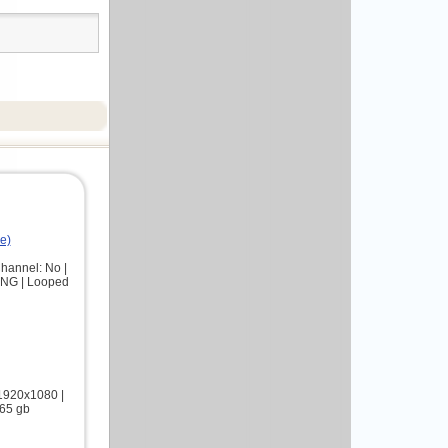
e)
hannel: No |
PNG | Looped
 1920x1080 |
,65 gb