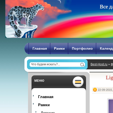
В
с
е
д
Главная
Рамки
Портфолио
Календ
Best-Host.ru
»
Ф
Lig
МЕНЮ
22-09-2015,
Главная
Рамки
Детские