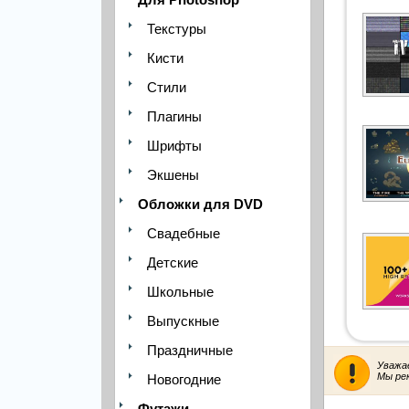
Текстуры
Кисти
Стили
Плагины
Шрифты
Экшены
Обложки для DVD
Свадебные
Детские
Школьные
Выпускные
Праздничные
Уважа
Мы ре
Новогодние
Футажи