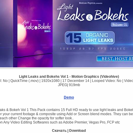
Light Leaks and Bokehs Vol 1 - Motion Graphics (Videohive)
: No | QuickTime (.mov) | 1920x1080 | 17 December 14 | Looped Video: No | Vide
JPEG| 919mb
Demo
eaks & Bokeh Vol 1 This Pack contains 15 Full HD ready to use light leaks and Boke
ver your current footage & composite using Add or Screen blend modes. They can be
ach other Change the opacity for softer look..
 on Any Video Editing Softwares such as Adobe Premier, Vegas Pro, FCP etc
Скачать | Download