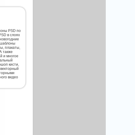
лоны PSD по
PSD в слоях
новогодние
 шаблоны
ты, плакаты,
А также
й и многое
нальный
шоп кисти,
 векторный
кторными
ного видео