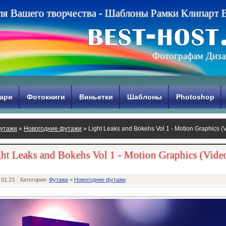
л
я
В
а
ш
е
г
о
т
в
о
р
ч
е
с
т
в
а
-
Ш
а
б
л
о
н
ы
Р
а
м
к
и
К
л
и
п
а
р
т
Фотографам Диза
ари
Фотокниги
Виньетки
Шаблоны
Photoshop
утажи
»
Новогодние футажи
» Light Leaks and Bokehs Vol 1 - Motion Graphics (
ht Leaks and Bokehs Vol 1 - Motion Graphics (Vide
 01:23
Категория:
Футажи
»
Новогодние футажи