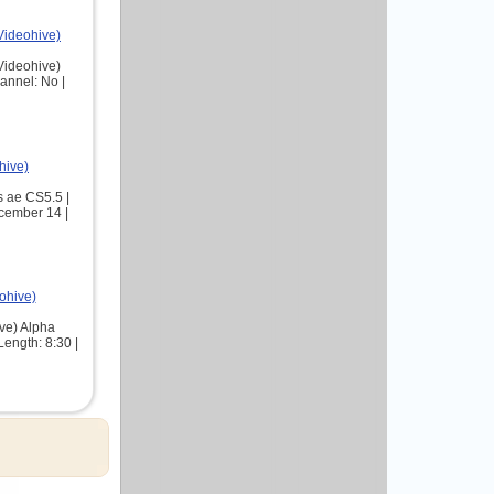
(Videohive)
(Videohive)
annel: No |
hive)
 ae CS5.5 |
cember 14 |
ohive)
ve) Alpha
Length: 8:30 |