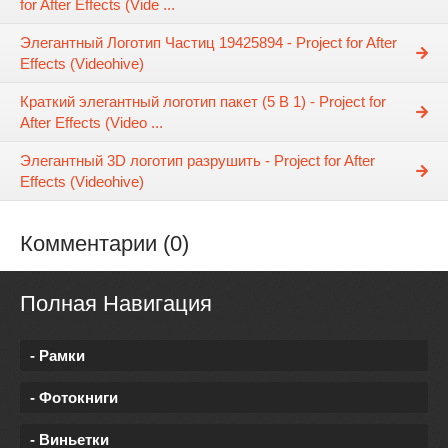
for After Effects (Vide ...
Элегантный Логотип Частиц 19425894 - Project for After
Effects (Videohive)
Краткий элегантный логотип пакет (5 В 1) - Project for
After Effects (Video ...
Элегантный 3D логотип разрушить - Project for After
Effects (Videohive)
Комментарии (0)
Полная Навигация
- Рамки
- Фотокниги
- Виньетки