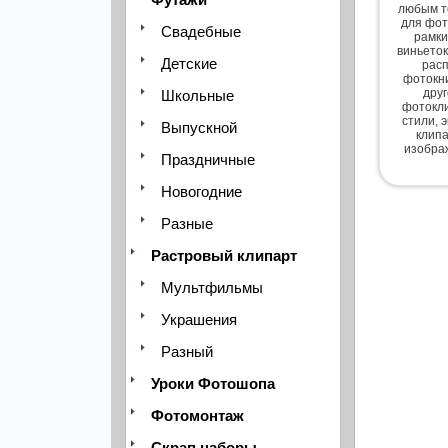
любым т
для фот
Свадебные
рамки
виньеток
Детские
расп
фотокни
дру
Школьные
фотокли
стили, 
Выпускной
клипа
изобра
Праздничные
Новогодние
Разные
Растровый клипарт
Мультфильмы
Украшения
Разный
Уроки Фотошопа
Фотомонтаж
Скрап наборы