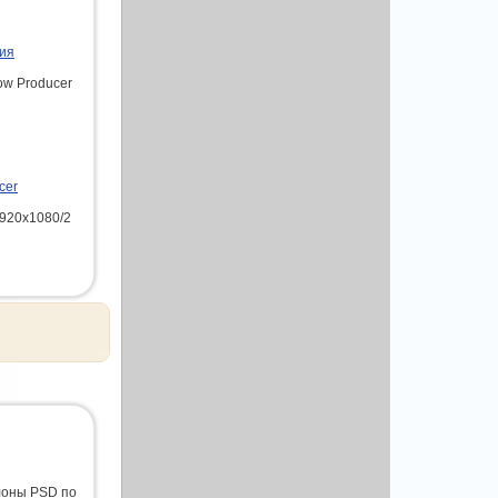
зия
ow Producer
cer
1920х1080/2
лоны PSD по