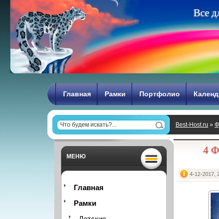
В
с
е
д
Главная
Рамки
Портфолио
Календ
Best-Host.ru
»
Ф
4 Ф
МЕНЮ
4-12-2017, 
Главная
Рамки
Детские