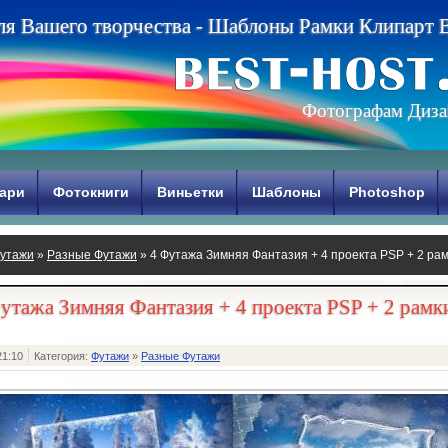
л
я
В
а
ш
е
г
о
т
в
о
р
ч
е
с
т
в
а
-
Ш
а
б
л
о
н
ы
Р
а
м
к
и
К
л
и
п
а
р
т
Фотографам Диза
ари
Фотокниги
Виньетки
Шаблоны
Photoshop
утажи
»
Разные Футажи
» 4 Футажа Зимняя Фантазия + 4 проекта PSP + 2 ра
утажа Зимняя Фантазия + 4 проекта PSP + 2 рам
21:10
Категория:
Футажи
»
Разные Футажи