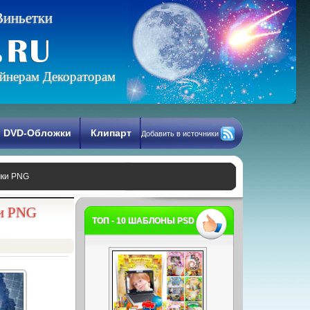
В
и
н
ь
е
т
к
и
йнерам Декораторам
DVD-Обложки
Клипарт
Добавить в источники
мки PNG
ки PNG
ТОП - 10 ШАБЛОНЫ PSD