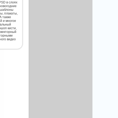
PSD в слоях
новогодние
 шаблоны
ты, плакаты,
А также
й и многое
нальный
шоп кисти,
 векторный
кторными
ного видео