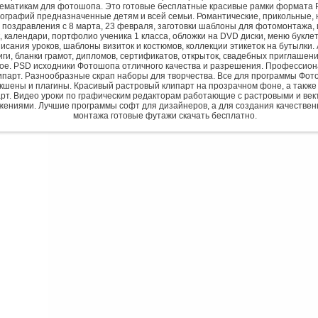
ематикам для фотошопа. Это готовые бесплатные красивые рамки формата 
ографий предназначенные детям и всей семьи. Романтические, прикольные, 
 поздравления с 8 марта, 23 февраля, заготовки шаблоны для фотомонтажа,
, календари, портфолио ученика 1 класса, обложки на DVD диски, меню букле
исания уроков, шаблоны визиток и костюмов, коллекции этикеток на бутылки. 
ги, бланки грамот, дипломов, сертификатов, открыток, свадебных приглашени
гое. PSD исходники Фотошопа отличного качества и разрешения. Профессио
парт. Разнообразные скрап наборы для творчества. Все для программы Фото
экшены и плагины. Красивый растровый клипарт на прозрачном фоне, а также
рт. Видео уроки по графическим редакторам работающие с растровыми и ве
жениями. Лучшие программы софт для дизайнеров, а для создания качествен
монтажа готовые футажи скачать бесплатно.