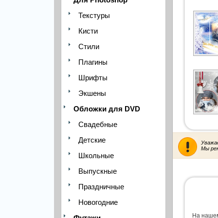
Текстуры
Кисти
Стили
Плагины
Шрифты
Экшены
Обложки для DVD
Свадебные
Детские
Уважа
Мы ре
Школьные
Выпускные
Праздничные
Новогодние
На нашем
Футажи